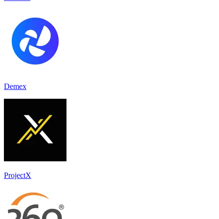
Demex
ProjectX