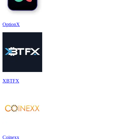
OptionX
XBTFX
Coinexx