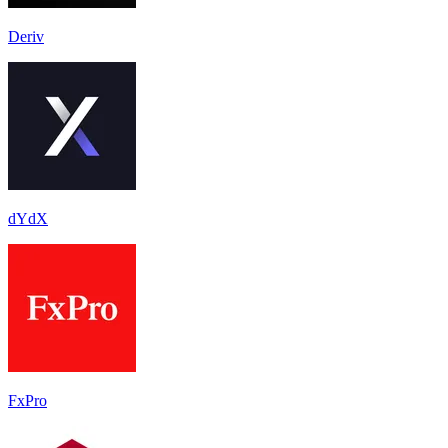
Deriv
dYdX
FxPro