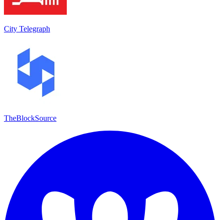
City Telegraph
TheBlockSource