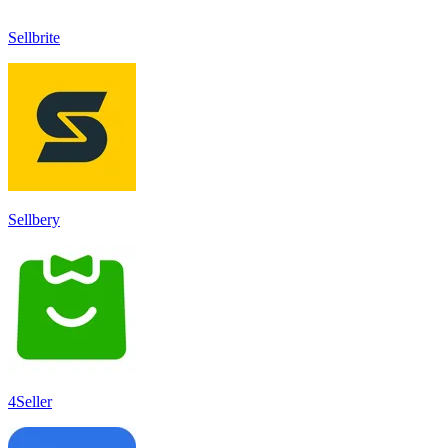
Sellbrite
Sellbery
4Seller