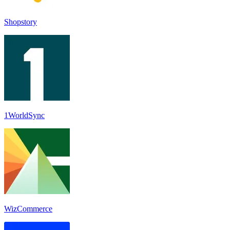
Shopstory
1WorldSync
WizCommerce