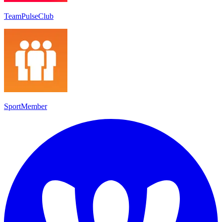
TeamPulseClub
SportMember