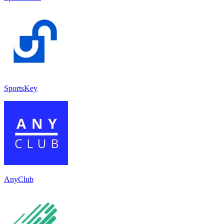
SportsKey
AnyClub