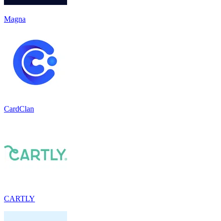
Magna
CardClan
CARTLY