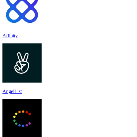
Affinity
AngelList