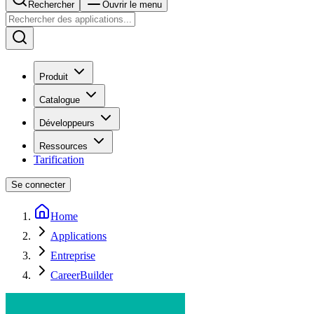
Rechercher
Ouvrir le menu
Produit
Catalogue
Développeurs
Ressources
Tarification
Se connecter
Home
Applications
Entreprise
CareerBuilder