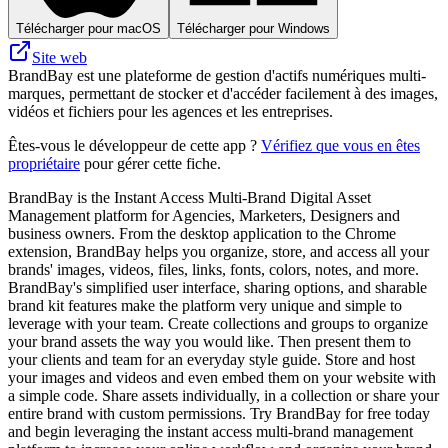
Télécharger pour macOS
Télécharger pour Windows
Site web
BrandBay est une plateforme de gestion d'actifs numériques multi-
marques, permettant de stocker et d'accéder facilement à des images,
vidéos et fichiers pour les agences et les entreprises.
Êtes-vous le développeur de cette app ?
Vérifiez que vous en êtes
propriétaire
pour gérer cette fiche.
BrandBay is the Instant Access Multi-Brand Digital Asset
Management platform for Agencies, Marketers, Designers and
business owners. From the desktop application to the Chrome
extension, BrandBay helps you organize, store, and access all your
brands' images, videos, files, links, fonts, colors, notes, and more.
BrandBay's simplified user interface, sharing options, and sharable
brand kit features make the platform very unique and simple to
leverage with your team. Create collections and groups to organize
your brand assets the way you would like. Then present them to
your clients and team for an everyday style guide. Store and host
your images and videos and even embed them on your website with
a simple code. Share assets individually, in a collection or share your
entire brand with custom permissions. Try BrandBay for free today
and begin leveraging the instant access multi-brand management