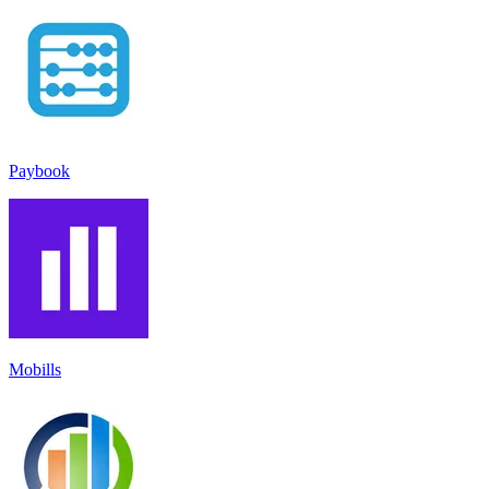
Paybook
Mobills