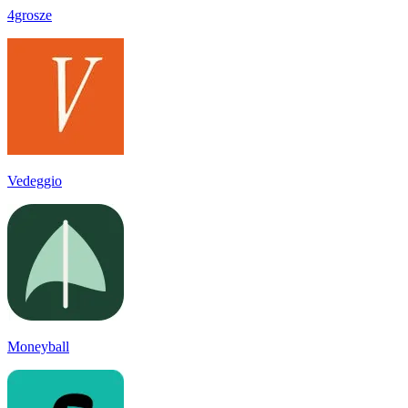
4grosze
Vedeggio
Moneyball