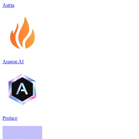
Astria
Aragon AI
Proface