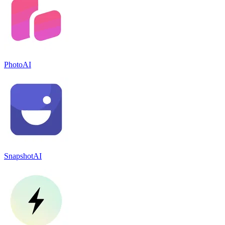
PhotoAI
SnapshotAI