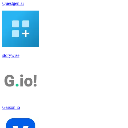
Questgen.ai
storywise
Garson.io