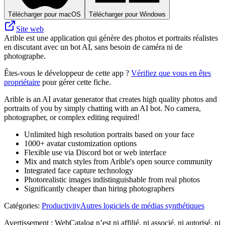
Télécharger pour macOS
Télécharger pour Windows
Site web
Arible est une application qui génère des photos et portraits réalistes
en discutant avec un bot AI, sans besoin de caméra ni de
photographe.
Êtes-vous le développeur de cette app ?
Vérifiez que vous en êtes
propriétaire
pour gérer cette fiche.
Arible is an AI avatar generator that creates high quality photos and
portraits of you by simply chatting with an AI bot. No camera,
photographer, or complex editing required!
Unlimited high resolution portraits based on your face
1000+ avatar customization options
Flexible use via Discord bot or web interface
Mix and match styles from Arible's open source community
Integrated face capture technology
Photorealistic images indistinguishable from real photos
Significantly cheaper than hiring photographers
Catégories
:
Productivity
Autres logiciels de médias synthétiques
Avertissement : WebCatalog n’est ni affilié, ni associé, ni autorisé, ni