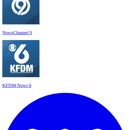
NewsChannel 9
KFDM News 6