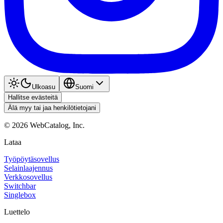
Ulkoasu
Suomi
Hallitse evästeitä
Älä myy tai jaa henkilötietojani
©
2026
WebCatalog, Inc.
Lataa
Työpöytäsovellus
Selainlaajennus
Verkkosovellus
Switchbar
Singlebox
Luettelo