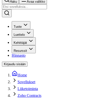
Haku
Avaa valikko
Tuote
Luettelo
Kehittäjät
Resurssit
Hinnasto
Kirjaudu sisään
Home
Sovellukset
Liiketoiminta
Zoho Contracts