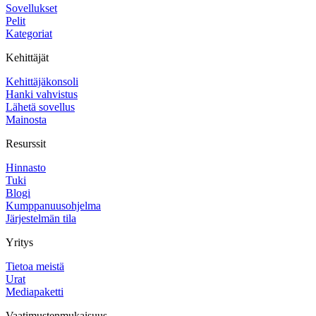
Sovellukset
Pelit
Kategoriat
Kehittäjät
Kehittäjäkonsoli
Hanki vahvistus
Lähetä sovellus
Mainosta
Resurssit
Hinnasto
Tuki
Blogi
Kumppanuusohjelma
Järjestelmän tila
Yritys
Tietoa meistä
Urat
Mediapaketti
Vaatimustenmukaisuus