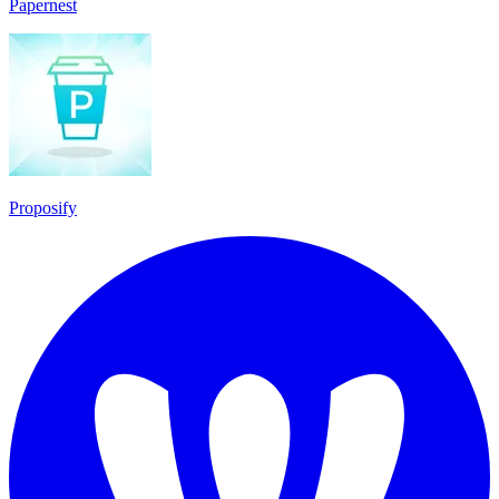
Papernest
Proposify