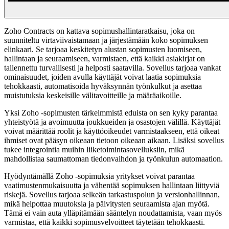
Zoho Contracts on kattava sopimushallintaratkaisu, joka on
suunniteltu virtaviivaistamaan ja järjestämään koko sopimuksen
elinkaari. Se tarjoaa keskitetyn alustan sopimusten luomiseen,
hallintaan ja seuraamiseen, varmistaen, että kaikki asiakirjat on
tallennettu turvallisesti ja helposti saatavilla. Sovellus tarjoaa vankat
ominaisuudet, joiden avulla käyttäjät voivat laatia sopimuksia
tehokkaasti, automatisoida hyväksynnän työnkulkut ja asettaa
muistutuksia keskeisille välitavoitteille ja määräaikoille.
Yksi Zoho -sopimusten tärkeimmistä eduista on sen kyky parantaa
yhteistyötä ja avoimuutta joukkueiden ja osastojen välillä. Käyttäjät
voivat määrittää roolit ja käyttöoikeudet varmistaakseen, että oikeat
ihmiset ovat pääsyn oikeaan tietoon oikeaan aikaan. Lisäksi sovellus
tukee integrointia muihin liiketoimintasovelluksiin, mikä
mahdollistaa saumattoman tiedonvaihdon ja työnkulun automaation.
Hyödyntämällä Zoho -sopimuksia yritykset voivat parantaa
vaatimustenmukaisuutta ja vähentää sopimuksen hallintaan liittyviä
riskejä. Sovellus tarjoaa selkeän tarkastuspolun ja versionhallinnan,
mikä helpottaa muutoksia ja päivitysten seuraamista ajan myötä.
Tämä ei vain auta ylläpitämään sääntelyn noudattamista, vaan myös
varmistaa, että kaikki sopimusvelvoitteet täytetään tehokkaasti.