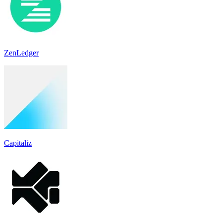
ZenLedger
Capitaliz