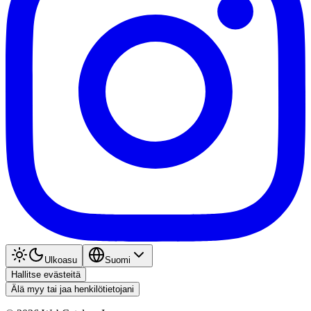
Ulkoasu
Suomi
Hallitse evästeitä
Älä myy tai jaa henkilötietojani