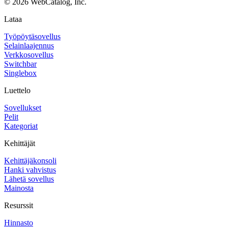
©
2026
WebCatalog, Inc.
Lataa
Työpöytäsovellus
Selainlaajennus
Verkkosovellus
Switchbar
Singlebox
Luettelo
Sovellukset
Pelit
Kategoriat
Kehittäjät
Kehittäjäkonsoli
Hanki vahvistus
Lähetä sovellus
Mainosta
Resurssit
Hinnasto