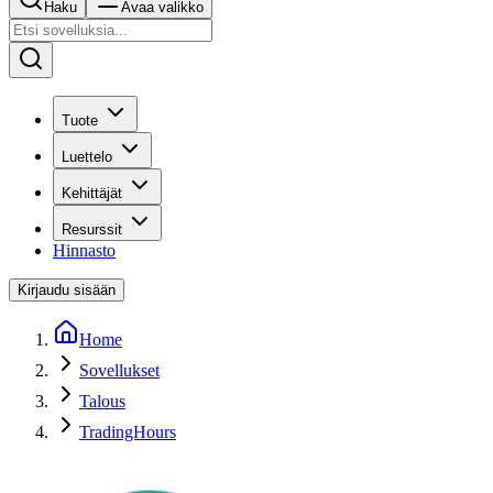
Haku
Avaa valikko
Tuote
Luettelo
Kehittäjät
Resurssit
Hinnasto
Kirjaudu sisään
Home
Sovellukset
Talous
TradingHours