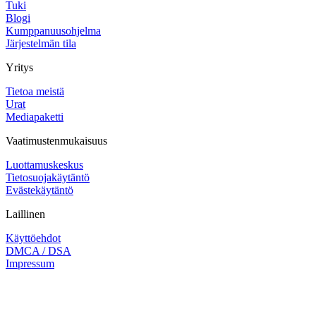
Tuki
Blogi
Kumppanuusohjelma
Järjestelmän tila
Yritys
Tietoa meistä
Urat
Mediapaketti
Vaatimustenmukaisuus
Luottamuskeskus
Tietosuojakäytäntö
Evästekäytäntö
Laillinen
Käyttöehdot
DMCA / DSA
Impressum