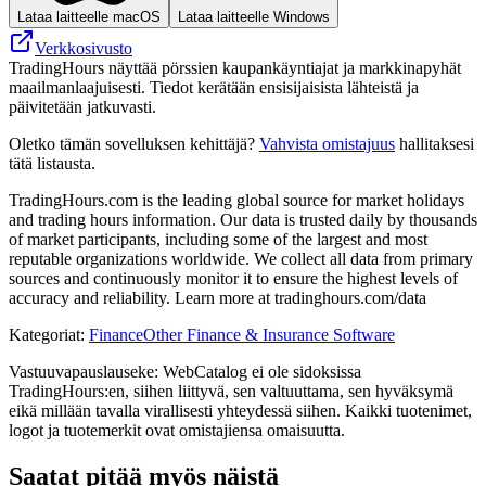
Lataa laitteelle macOS
Lataa laitteelle Windows
Verkkosivusto
TradingHours näyttää pörssien kaupankäyntiajat ja markkinapyhät
maailmanlaajuisesti. Tiedot kerätään ensisijaisista lähteistä ja
päivitetään jatkuvasti.
Oletko tämän sovelluksen kehittäjä?
Vahvista omistajuus
hallitaksesi
tätä listausta.
TradingHours.com is the leading global source for market holidays
and trading hours information. Our data is trusted daily by thousands
of market participants, including some of the largest and most
reputable organizations worldwide. We collect all data from primary
sources and continuously monitor it to ensure the highest levels of
accuracy and reliability. Learn more at tradinghours.com/data
Kategoriat
:
Finance
Other Finance & Insurance Software
Vastuuvapauslauseke: WebCatalog ei ole sidoksissa
TradingHours:en, siihen liittyvä, sen valtuuttama, sen hyväksymä
eikä millään tavalla virallisesti yhteydessä siihen. Kaikki tuotenimet,
logot ja tuotemerkit ovat omistajiensa omaisuutta.
Saatat pitää myös näistä