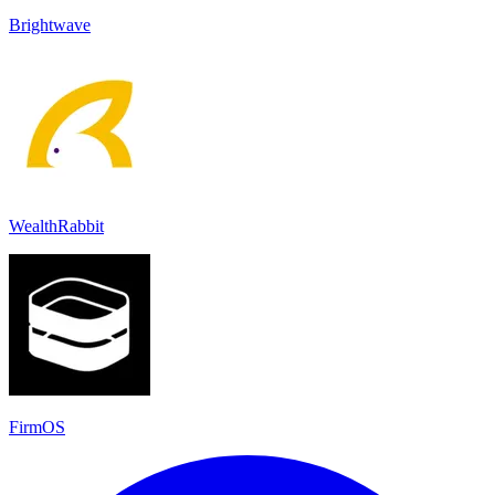
Brightwave
WealthRabbit
FirmOS