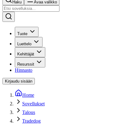
Haku
Avaa valikko
Tuote
Luettelo
Kehittäjät
Resurssit
Hinnasto
Kirjaudu sisään
Home
Sovellukset
Talous
Tradedog