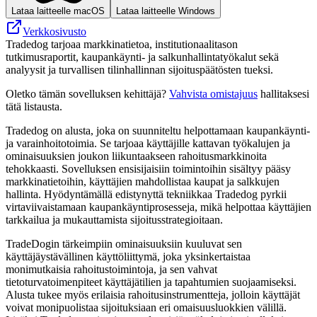
Lataa laitteelle macOS
Lataa laitteelle Windows
Verkkosivusto
Tradedog tarjoaa markkinatietoa, institutionaalitason
tutkimusraportit, kaupankäynti- ja salkunhallintatyökalut sekä
analyysit ja turvallisen tilinhallinnan sijoituspäätösten tueksi.
Oletko tämän sovelluksen kehittäjä?
Vahvista omistajuus
hallitaksesi
tätä listausta.
Tradedog on alusta, joka on suunniteltu helpottamaan kaupankäynti-
ja varainhoitotoimia. Se tarjoaa käyttäjille kattavan työkalujen ja
ominaisuuksien joukon liikuntaakseen rahoitusmarkkinoita
tehokkaasti. Sovelluksen ensisijaisiin toimintoihin sisältyy pääsy
markkinatietoihin, käyttäjien mahdollistaa kaupat ja salkkujen
hallinta. Hyödyntämällä edistynyttä tekniikkaa Tradedog pyrkii
virtaviivaistamaan kaupankäyntiprosesseja, mikä helpottaa käyttäjien
tarkkailua ja mukauttamista sijoitusstrategioitaan.
TradeDogin tärkeimpiin ominaisuuksiin kuuluvat sen
käyttäjäystävällinen käyttöliittymä, joka yksinkertaistaa
monimutkaisia ​​rahoitustoimintoja, ja sen vahvat
tietoturvatoimenpiteet käyttäjätilien ja tapahtumien suojaamiseksi.
Alusta tukee myös erilaisia ​​rahoitusinstrumentteja, jolloin käyttäjät
voivat monipuolistaa sijoituksiaan eri omaisuusluokkien välillä.