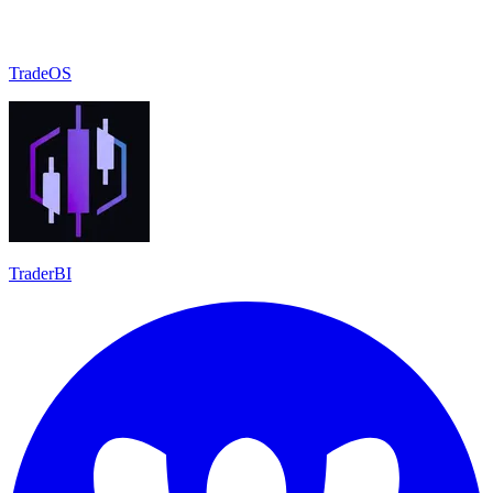
TradeOS
TraderBI