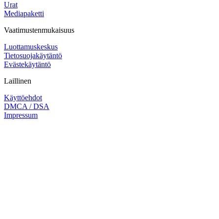
Urat
Mediapaketti
Vaatimustenmukaisuus
Luottamuskeskus
Tietosuojakäytäntö
Evästekäytäntö
Laillinen
Käyttöehdot
DMCA / DSA
Impressum