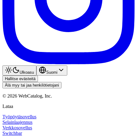
Ulkoasu
Suomi
Hallitse evästeitä
Älä myy tai jaa henkilötietojani
©
2026
WebCatalog, Inc.
Lataa
Työpöytäsovellus
Selainlaajennus
Verkkosovellus
Switchbar