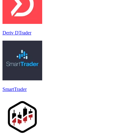
Deriv DTrader
SmartTrader