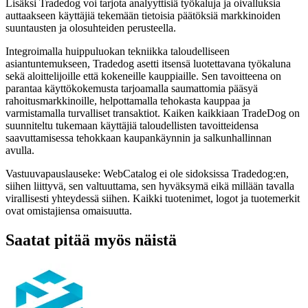
Lisäksi Tradedog voi tarjota analyyttisiä työkaluja ja oivalluksia
auttaakseen käyttäjiä tekemään tietoisia päätöksiä markkinoiden
suuntausten ja olosuhteiden perusteella.
Integroimalla huippuluokan tekniikka taloudelliseen
asiantuntemukseen, Tradedog asetti itsensä luotettavana työkaluna
sekä aloittelijoille että kokeneille kauppiaille. Sen tavoitteena on
parantaa käyttökokemusta tarjoamalla saumattomia pääsyä
rahoitusmarkkinoille, helpottamalla tehokasta kauppaa ja
varmistamalla turvalliset transaktiot. Kaiken kaikkiaan TradeDog on
suunniteltu tukemaan käyttäjiä taloudellisten tavoitteidensa
saavuttamisessa tehokkaan kaupankäynnin ja salkunhallinnan
avulla.
Vastuuvapauslauseke: WebCatalog ei ole sidoksissa Tradedog:en,
siihen liittyvä, sen valtuuttama, sen hyväksymä eikä millään tavalla
virallisesti yhteydessä siihen. Kaikki tuotenimet, logot ja tuotemerkit
ovat omistajiensa omaisuutta.
Saatat pitää myös näistä