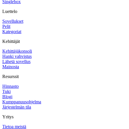
Singlebox
Luettelo
Sovellukset
Pelit
Kategoriat
Kehittäjät
Kehittäjäkonsoli
Hanki vahvistus
Lähetä sovellus
Mainosta
Resurssit
Hinnasto
Tuki
Blogi
Kumppanuusohjelma
Järjestelmän tila
Yritys
Tietoa meistä