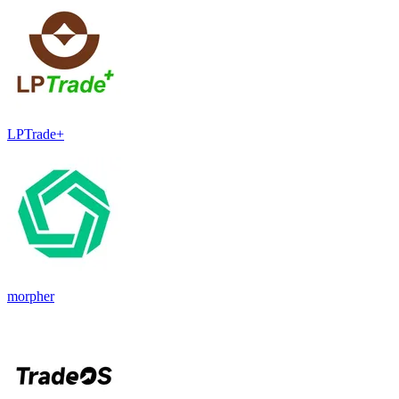
LPTrade+
morpher