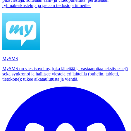
pikaviestejä, soitetaan ääni- ja videopuheluita, perustetaan
ryhmäkeskusteluja ja jaetaan tiedostoja tiimeille.
MySMS
MySMS on viestisovellus, joka lähettää ja vastaanottaa tekstiviestejä
sekä synkronoi ja hallitsee viestejä eri laitteilla (puhelin, tabletti,
tietokone); tukee aikataulutusta ja vientiä.