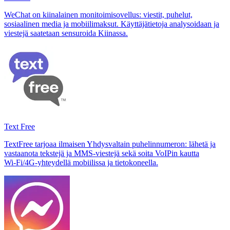
WeChat on kiinalainen monitoimisovellus: viestit, puhelut,
sosiaalinen media ja mobiilimaksut. Käyttäjätietoja analysoidaan ja
viestejä saatetaan sensuroida Kiinassa.
Text Free
TextFree tarjoaa ilmaisen Yhdysvaltain puhelinnumeron: lähetä ja
vastaanota tekstejä ja MMS-viestejä sekä soita VoIPin kautta
Wi‑Fi/4G-yhteydellä mobiilissa ja tietokoneella.