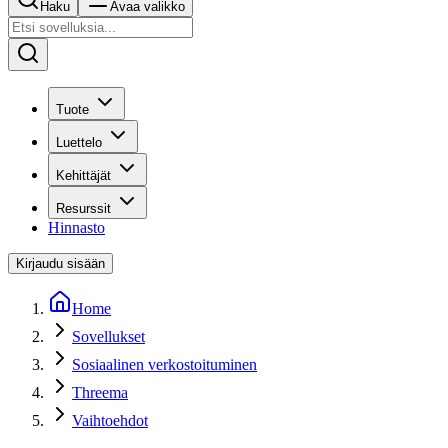
Haku
Avaa valikko
Tuote
Luettelo
Kehittäjät
Resurssit
Hinnasto
Kirjaudu sisään
Home
Sovellukset
Sosiaalinen verkostoituminen
Threema
Vaihtoehdot