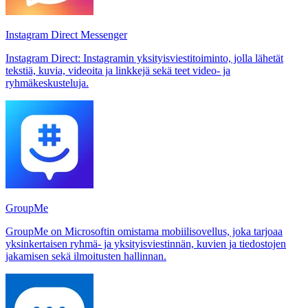
Instagram Direct Messenger
Instagram Direct: Instagramin yksityisviestitoiminto, jolla lähetät
tekstiä, kuvia, videoita ja linkkejä sekä teet video- ja
ryhmäkeskusteluja.
GroupMe
GroupMe on Microsoftin omistama mobiilisovellus, joka tarjoaa
yksinkertaisen ryhmä- ja yksityisviestinnän, kuvien ja tiedostojen
jakamisen sekä ilmoitusten hallinnan.