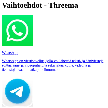
Vaihtoehdot - Threema
WhatsApp
WhatsApp on viestisovellus, jolla voi lähettää teksti- ja ääniviestejä,
soittaa ääni- ja videopuheluita sekä jakaa kuvia, videoita ja
tiedostoja; vaatii matkapuhelinnumeron.