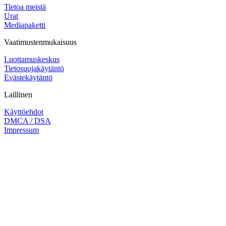
Tietoa meistä
Urat
Mediapaketti
Vaatimustenmukaisuus
Luottamuskeskus
Tietosuojakäytäntö
Evästekäytäntö
Laillinen
Käyttöehdot
DMCA / DSA
Impressum