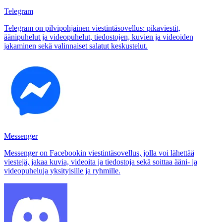
Telegram
Telegram on pilvipohjainen viestintäsovellus: pikaviestit,
äänipuhelut ja videopuhelut, tiedostojen, kuvien ja videoiden
jakaminen sekä valinnaiset salatut keskustelut.
Messenger
Messenger on Facebookin viestintäsovellus, jolla voi lähettää
viestejä, jakaa kuvia, videoita ja tiedostoja sekä soittaa ääni- ja
videopuheluja yksityisille ja ryhmille.