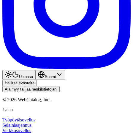
Ulkoasu
Suomi
Hallitse evästeitä
Älä myy tai jaa henkilötietojani
©
2026
WebCatalog, Inc.
Lataa
Työpöytäsovellus
Selainlaajennus
Verkkosovellus