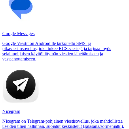
Google Messages
Google Viestit on Androidille tarkoitettu SMS- ja
pikaviestinsovellus, joka tukee RCS-viestejä ja tarjoaa myös
selainpohjaisen käyttöliittymän viestien lähettämiseen ja
vastaanottamiseen.
Nicegram
Nicegram on Telegram-pohjainen viestisovellus, joka mahdollistaa
useiden tilien hallinnan, suojatut keskustelut (salasana/sormenjälki),