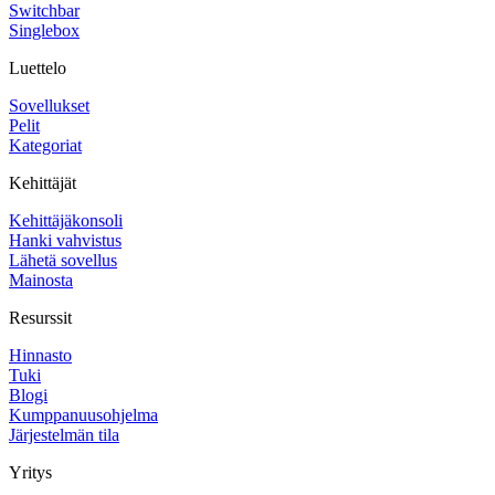
Switchbar
Singlebox
Luettelo
Sovellukset
Pelit
Kategoriat
Kehittäjät
Kehittäjäkonsoli
Hanki vahvistus
Lähetä sovellus
Mainosta
Resurssit
Hinnasto
Tuki
Blogi
Kumppanuusohjelma
Järjestelmän tila
Yritys