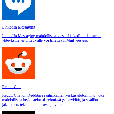
LinkedIn Messaging
LinkedIn Messaging mahdollistaa viestit LinkedInin 1. asteen
yhteyksille; ei-yhteyksille voi lähettää InMail-viestejä.
Reddit Chat
Reddit Chat on Redditin reaaliaikainen keskustelutoiminto, joka
mahdollistaa keskustelut alaryhmissä (subredditit) ja sisällön
jakamisen: teksti, linkit, kuvat ja videot.