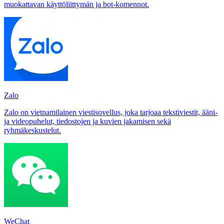
muokattavan käyttöliittymän ja bot-komennot.
Zalo
Zalo on vietnamilainen viestisovellus, joka tarjoaa tekstiviestit, ääni-
ja videopuhelut, tiedostojen ja kuvien jakamisen sekä
ryhmäkeskustelut.
WeChat