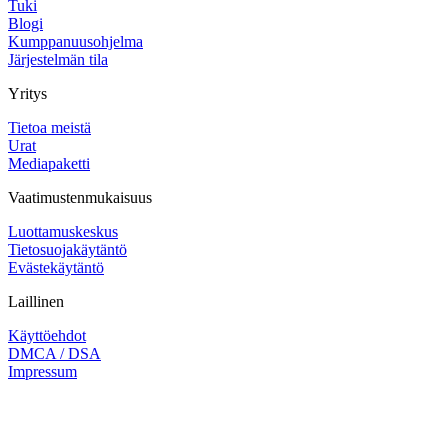
Tuki
Blogi
Kumppanuusohjelma
Järjestelmän tila
Yritys
Tietoa meistä
Urat
Mediapaketti
Vaatimustenmukaisuus
Luottamuskeskus
Tietosuojakäytäntö
Evästekäytäntö
Laillinen
Käyttöehdot
DMCA / DSA
Impressum