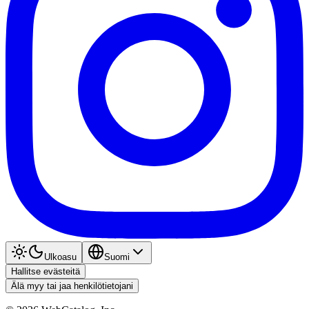
Ulkoasu
Suomi
Hallitse evästeitä
Älä myy tai jaa henkilötietojani