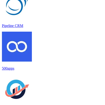
Pipeline CRM
500apps