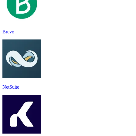
Brevo
NetSuite