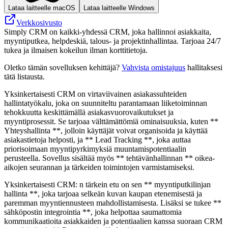
Lataa laitteelle macOS
Lataa laitteelle Windows
Verkkosivusto
Simply CRM on kaikki-yhdessä CRM, joka hallinnoi asiakkaita,
myyntiputkea, helpdeskiä, talous- ja projektinhallintaa. Tarjoaa 24/7
tukea ja ilmaisen kokeilun ilman korttitietoja.
Oletko tämän sovelluksen kehittäjä?
Vahvista omistajuus
hallitaksesi
tätä listausta.
Yksinkertaisesti CRM on virtaviivainen asiakassuhteiden
hallintatyökalu, joka on suunniteltu parantamaan liiketoiminnan
tehokkuutta keskittämällä asiakasvuorovaikutukset ja
myyntiprosessit. Se tarjoaa välttämättömiä ominaisuuksia, kuten **
Yhteyshallinta **, jolloin käyttäjät voivat organisoida ja käyttää
asiakastietoja helposti, ja ** Lead Tracking **, joka auttaa
priorisoimaan myyntipyrkimyksiä muuntamispotentiaalin
perusteella. Sovellus sisältää myös ** tehtävänhallinnan ** oikea-
aikojen seurannan ja tärkeiden toimintojen varmistamiseksi.
Yksinkertaisesti CRM: n tärkein etu on sen ** myyntiputkilinjan
hallinta **, joka tarjoaa selkeän kuvan kaupan etenemisestä ja
paremman myyntiennusteen mahdollistamisesta. Lisäksi se tukee **
sähköpostin integrointia **, joka helpottaa saumattomia
kommunikaatioita asiakkaiden ja potentiaalien kanssa suoraan CRM