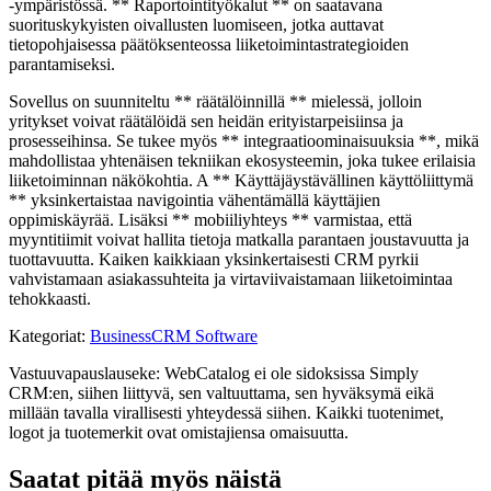
-ympäristössä. ** Raportointityökalut ** on saatavana
suorituskykyisten oivallusten luomiseen, jotka auttavat
tietopohjaisessa päätöksenteossa liiketoimintastrategioiden
parantamiseksi.
Sovellus on suunniteltu ** räätälöinnillä ** mielessä, jolloin
yritykset voivat räätälöidä sen heidän erityistarpeisiinsa ja
prosesseihinsa. Se tukee myös ** integraatioominaisuuksia **, mikä
mahdollistaa yhtenäisen tekniikan ekosysteemin, joka tukee erilaisia ​​
liiketoiminnan näkökohtia. A ** Käyttäjäystävällinen käyttöliittymä
** yksinkertaistaa navigointia vähentämällä käyttäjien
oppimiskäyrää. Lisäksi ** mobiiliyhteys ** varmistaa, että
myyntitiimit voivat hallita tietoja matkalla parantaen joustavuutta ja
tuottavuutta. Kaiken kaikkiaan yksinkertaisesti CRM pyrkii
vahvistamaan asiakassuhteita ja virtaviivaistamaan liiketoimintaa
tehokkaasti.
Kategoriat
:
Business
CRM Software
Vastuuvapauslauseke: WebCatalog ei ole sidoksissa Simply
CRM:en, siihen liittyvä, sen valtuuttama, sen hyväksymä eikä
millään tavalla virallisesti yhteydessä siihen. Kaikki tuotenimet,
logot ja tuotemerkit ovat omistajiensa omaisuutta.
Saatat pitää myös näistä