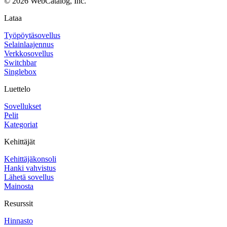
©
2026
WebCatalog, Inc.
Lataa
Työpöytäsovellus
Selainlaajennus
Verkkosovellus
Switchbar
Singlebox
Luettelo
Sovellukset
Pelit
Kategoriat
Kehittäjät
Kehittäjäkonsoli
Hanki vahvistus
Lähetä sovellus
Mainosta
Resurssit
Hinnasto