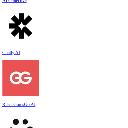
AI Collective
Chatly AI
Rita - GamsGo AI