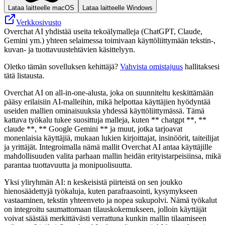
Lataa laitteelle macOS
Lataa laitteelle Windows
Verkkosivusto
Overchat AI yhdistää useita tekoälymalleja (ChatGPT, Claude,
Gemini ym.) yhteen selaimessa toimivaan käyttöliittymään tekstin-,
kuvan- ja tuottavuustehtävien käsittelyyn.
Oletko tämän sovelluksen kehittäjä?
Vahvista omistajuus
hallitaksesi
tätä listausta.
Overchat AI on all-in-one-alusta, joka on suunniteltu keskittämään
pääsy erilaisiin AI-malleihin, mikä helpottaa käyttäjien hyödyntää
useiden mallien ominaisuuksia yhdessä käyttöliittymässä. Tämä
kattava työkalu tukee suosittuja malleja, kuten ** chatgpt **, **
claude **, ** Google Gemini ** ja muut, jotka tarjoavat
monenlaisia ​​käyttäjiä, mukaan lukien kirjoittajat, insinöörit, taiteilijat
ja yrittäjät. Integroimalla nämä mallit Overchat AI antaa käyttäjille
mahdollisuuden valita parhaan mallin heidän erityistarpeisiinsa, mikä
parantaa tuottavuutta ja monipuolisuutta.
Yksi yliryhmän AI: n keskeisistä piirteistä on sen joukko
hienosäädettyjä työkaluja, kuten parafraasointi, kysymykseen
vastaaminen, tekstin yhteenveto ja nopea sukupolvi. Nämä työkalut
on integroitu saumattomaan tilauskokemukseen, jolloin käyttäjät
voivat säästää merkittävästi verrattuna kunkin mallin tilaamiseen