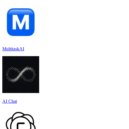
MultitaskAI
AI Chat