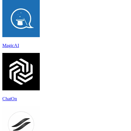
MagicAI
ChatOn