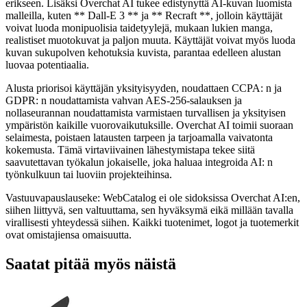
erikseen. Lisäksi Overchat AI tukee edistynyttä AI-kuvan luomista
malleilla, kuten ** Dall-E 3 ** ja ** Recraft **, jolloin käyttäjät
voivat luoda monipuolisia taidetyylejä, mukaan lukien manga,
realistiset muotokuvat ja paljon muuta. Käyttäjät voivat myös luoda
kuvan sukupolven kehotuksia kuvista, parantaa edelleen alustan
luovaa potentiaalia.
Alusta priorisoi käyttäjän yksityisyyden, noudattaen CCPA: n ja
GDPR: n noudattamista vahvan AES-256-salauksen ja
nollaseurannan noudattamista varmistaen turvallisen ja yksityisen
ympäristön kaikille vuorovaikutuksille. Overchat AI toimii suoraan
selaimesta, poistaen latausten tarpeen ja tarjoamalla vaivatonta
kokemusta. Tämä virtaviivainen lähestymistapa tekee siitä
saavutettavan työkalun jokaiselle, joka haluaa integroida AI: n
työnkulkuun tai luoviin projekteihinsa.
Vastuuvapauslauseke: WebCatalog ei ole sidoksissa Overchat AI:en,
siihen liittyvä, sen valtuuttama, sen hyväksymä eikä millään tavalla
virallisesti yhteydessä siihen. Kaikki tuotenimet, logot ja tuotemerkit
ovat omistajiensa omaisuutta.
Saatat pitää myös näistä