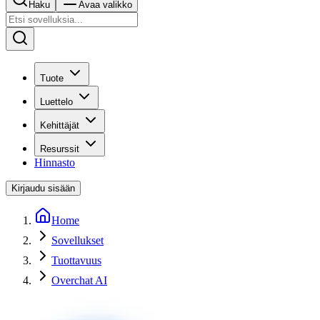
Haku
Avaa valikko
Tuote
Luettelo
Kehittäjät
Resurssit
Hinnasto
Kirjaudu sisään
Home
Sovellukset
Tuottavuus
Overchat AI