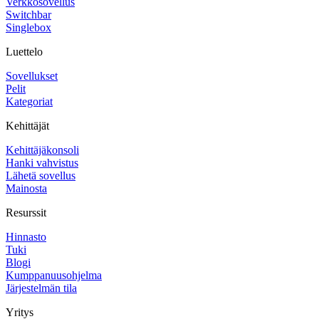
Verkkosovellus
Switchbar
Singlebox
Luettelo
Sovellukset
Pelit
Kategoriat
Kehittäjät
Kehittäjäkonsoli
Hanki vahvistus
Lähetä sovellus
Mainosta
Resurssit
Hinnasto
Tuki
Blogi
Kumppanuusohjelma
Järjestelmän tila
Yritys