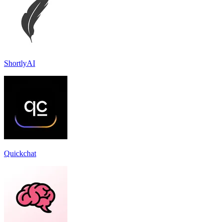
ShortlyAI
Quickchat