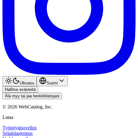
Ulkoasu
Suomi
Hallitse evästeitä
Älä myy tai jaa henkilötietojani
©
2026
WebCatalog, Inc.
Lataa
Työpöytäsovellus
Selainlaajennus