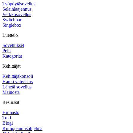
Työpöytäsovellus
Selainlaajennus
Verkkosovellus
Switchbar
Singlebox
Luettelo
Sovellukset
Pelit
Kategoriat
Kehittäjät
Kehittäjäkonsoli
Hanki vahvistus
Lähetä sovellus
Mainosta
Resurssit
Hinnasto
Tuki
Blogi
Kumppanuusohjelma