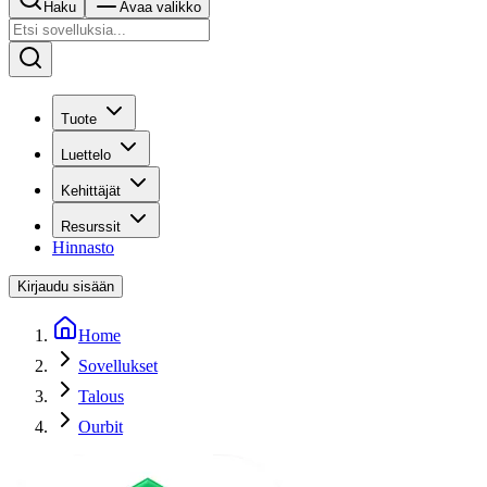
Haku
Avaa valikko
Tuote
Luettelo
Kehittäjät
Resurssit
Hinnasto
Kirjaudu sisään
Home
Sovellukset
Talous
Ourbit