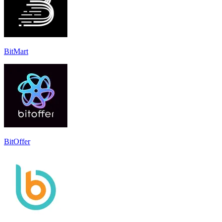
BitMart
BitOffer