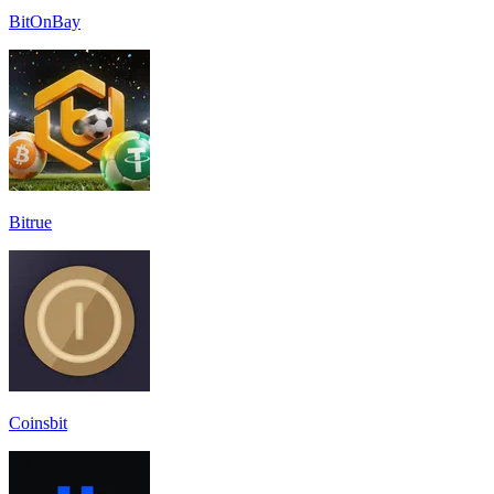
BitOnBay
Bitrue
Coinsbit