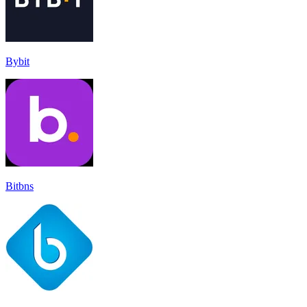
Bybit
Bitbns