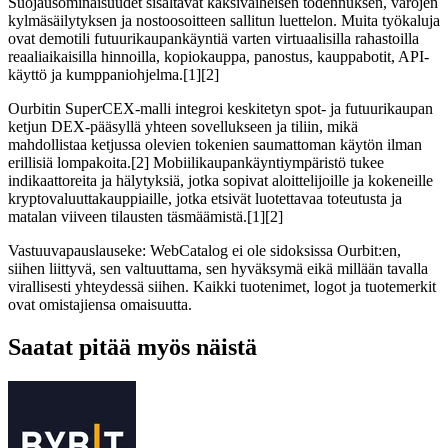
Suojausominaisuudet sisältävät kaksivaiheisen todennuksen, varojen
kylmäsäilytyksen ja nostoosoitteen sallitun luettelon. Muita työkaluja
ovat demotili futuurikaupankäyntiä varten virtuaalisilla rahastoilla
reaaliaikaisilla hinnoilla, kopiokauppa, panostus, kauppabotit, API-
käyttö ja kumppaniohjelma.[1][2]
Ourbitin SuperCEX-malli integroi keskitetyn spot- ja futuurikaupan
ketjun DEX-pääsyllä yhteen sovellukseen ja tiliin, mikä
mahdollistaa ketjussa olevien tokenien saumattoman käytön ilman
erillisiä lompakoita.[2] Mobiilikaupankäyntiympäristö tukee
indikaattoreita ja hälytyksiä, jotka sopivat aloittelijoille ja kokeneille
kryptovaluuttakauppiaille, jotka etsivät luotettavaa toteutusta ja
matalan viiveen tilausten täsmäämistä.[1][2]
Vastuuvapauslauseke: WebCatalog ei ole sidoksissa Ourbit:en,
siihen liittyvä, sen valtuuttama, sen hyväksymä eikä millään tavalla
virallisesti yhteydessä siihen. Kaikki tuotenimet, logot ja tuotemerkit
ovat omistajiensa omaisuutta.
Saatat pitää myös näistä