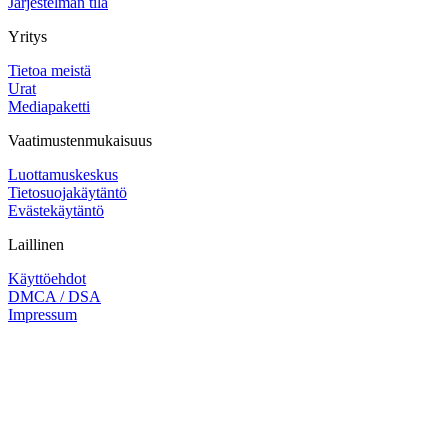
Järjestelmän tila
Yritys
Tietoa meistä
Urat
Mediapaketti
Vaatimustenmukaisuus
Luottamuskeskus
Tietosuojakäytäntö
Evästekäytäntö
Laillinen
Käyttöehdot
DMCA / DSA
Impressum