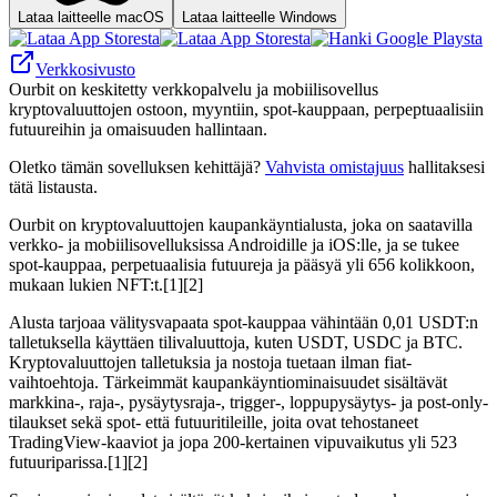
Lataa laitteelle macOS
Lataa laitteelle Windows
Verkkosivusto
Ourbit on keskitetty verkkopalvelu ja mobiilisovellus
kryptovaluuttojen ostoon, myyntiin, spot‑kauppaan, perpeptuaalisiin
futuureihin ja omaisuuden hallintaan.
Oletko tämän sovelluksen kehittäjä?
Vahvista omistajuus
hallitaksesi
tätä listausta.
Ourbit on kryptovaluuttojen kaupankäyntialusta, joka on saatavilla
verkko- ja mobiilisovelluksissa Androidille ja iOS:lle, ja se tukee
spot-kauppaa, perpetuaalisia futuureja ja pääsyä yli 656 kolikkoon,
mukaan lukien NFT:t.[1][2]
Alusta tarjoaa välitysvapaata spot-kauppaa vähintään 0,01 USDT:n
talletuksella käyttäen tilivaluuttoja, kuten USDT, USDC ja BTC.
Kryptovaluuttojen talletuksia ja nostoja tuetaan ilman fiat-
vaihtoehtoja. Tärkeimmät kaupankäyntiominaisuudet sisältävät
markkina-, raja-, pysäytysraja-, trigger-, loppupysäytys- ja post-only-
tilaukset sekä spot- että futuuritileille, joita ovat tehostaneet
TradingView-kaaviot ja jopa 200-kertainen vipuvaikutus yli 523
futuuriparissa.[1][2]