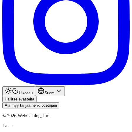
Ulkoasu
Suomi
Hallitse evästeitä
Älä myy tai jaa henkilötietojani
©
2026
WebCatalog, Inc.
Lataa