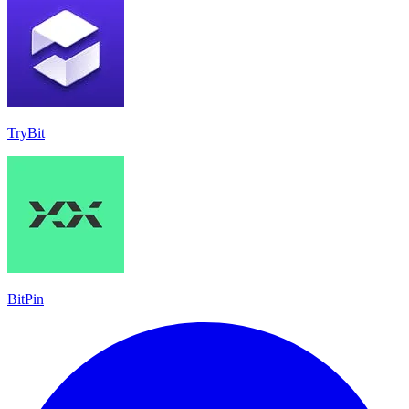
TryBit
BitPin