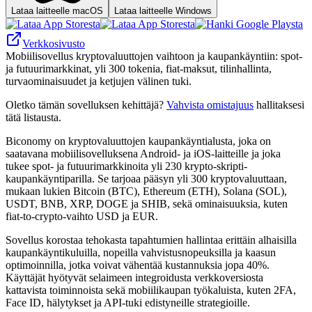
Lataa laitteelle macOS
Lataa laitteelle Windows
Verkkosivusto
Mobiilisovellus kryptovaluuttojen vaihtoon ja kaupankäyntiin: spot-
ja futuurimarkkinat, yli 300 tokenia, fiat-maksut, tilinhallinta,
turvaominaisuudet ja ketjujen välinen tuki.
Oletko tämän sovelluksen kehittäjä?
Vahvista omistajuus
hallitaksesi
tätä listausta.
Biconomy on kryptovaluuttojen kaupankäyntialusta, joka on
saatavana mobiilisovelluksena Android- ja iOS-laitteille ja joka
tukee spot- ja futuurimarkkinoita yli 230 krypto-skripti-
kaupankäyntiparilla. Se tarjoaa pääsyn yli 300 kryptovaluuttaan,
mukaan lukien Bitcoin (BTC), Ethereum (ETH), Solana (SOL),
USDT, BNB, XRP, DOGE ja SHIB, sekä ominaisuuksia, kuten
fiat-to-crypto-vaihto USD ja EUR.
Sovellus korostaa tehokasta tapahtumien hallintaa erittäin alhaisilla
kaupankäyntikuluilla, nopeilla vahvistusnopeuksilla ja kaasun
optimoinnilla, jotka voivat vähentää kustannuksia jopa 40%.
Käyttäjät hyötyvät selaimeen integroidusta verkkoversiosta
kattavista toiminnoista sekä mobiilikaupan työkaluista, kuten 2FA,
Face ID, hälytykset ja API-tuki edistyneille strategioille.