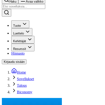
Haku
Avaa valikko
Tuote
Luettelo
Kehittäjät
Resurssit
Hinnasto
Kirjaudu sisään
Home
Sovellukset
Talous
Biconomy