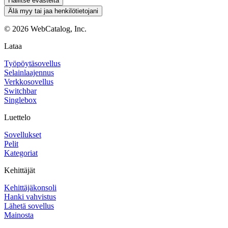
Hallitse evästeitä
Älä myy tai jaa henkilötietojani
©
2026
WebCatalog, Inc.
Lataa
Työpöytäsovellus
Selainlaajennus
Verkkosovellus
Switchbar
Singlebox
Luettelo
Sovellukset
Pelit
Kategoriat
Kehittäjät
Kehittäjäkonsoli
Hanki vahvistus
Lähetä sovellus
Mainosta