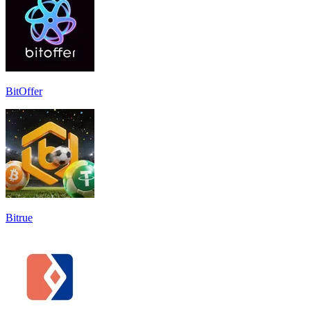
BitOffer
Bitrue