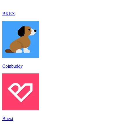
BKEX
Coinbuddy
Bnext