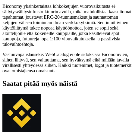
Biconomy yksinkertaistaa lohkoketjujen vuorovaikutusta ei-
säilytysvälitysinfrastruktuurin avulla, mikä mahdollistaa kaasuttomat
tapahtumat, joustavat ERC-20-tunnusmaksut ja saumattoman
ketjujen välisen toiminnan ilman verkkokytkimiä. Sen intuitiivinen
käyttöliittymä tukee nopeaa käyttöönottoa, joten se sopii sekä
aloittelijoille että kokeneille kauppiaille, jotka käsittelevät spot-
kauppoja, futuureja jopa 1:100 vipuvaikutuksella ja passiivisia
tulovaihtoehtoja.
Vastuuvapauslauseke: WebCatalog ei ole sidoksissa Biconomy:en,
siihen liittyvä, sen valtuuttama, sen hyväksymä eikä millään tavalla
virallisesti yhteydessä siihen. Kaikki tuotenimet, logot ja tuotemerkit
ovat omistajiensa omaisuutta.
Saatat pitää myös näistä