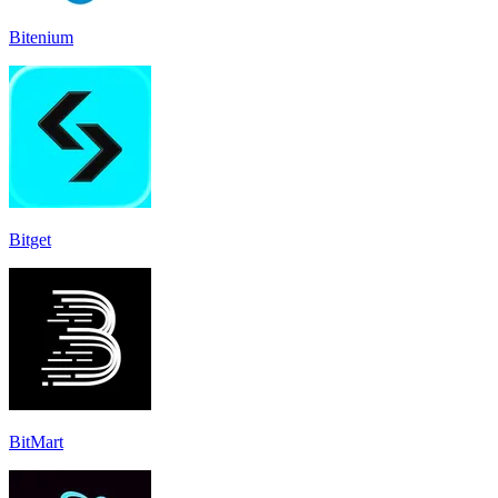
Bitenium
Bitget
BitMart