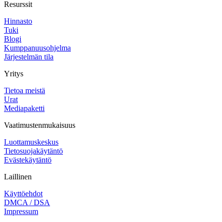
Resurssit
Hinnasto
Tuki
Blogi
Kumppanuusohjelma
Järjestelmän tila
Yritys
Tietoa meistä
Urat
Mediapaketti
Vaatimustenmukaisuus
Luottamuskeskus
Tietosuojakäytäntö
Evästekäytäntö
Laillinen
Käyttöehdot
DMCA / DSA
Impressum