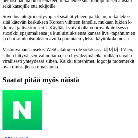
helposti ladata omat leikkeet, mikä tekee siitä monipuolisen alustan
sekä katsojille että tekijöille.
Sovellus integroi erityyppiset sisällöt yhteen paikkaan, mikä tekee
siitä kätevän keskuksen Korean viihteen faneille, mukaan lukien k-
dramat ja live-konsertit. Käyttäjät voivat olla vuorovaikutuksessa
suosikki epäjumaliensa ja kuuluisuuksiensa kanssa live -tapahtumien
ja chat -ominaisuuksien avulla parantaen yleistä käyttökokemusta.
Vastuuvapauslauseke: WebCatalog ei ole sidoksissa 네이버 TV:en,
siihen liittyvä, sen valtuuttama, sen hyväksymä eikä millään tavalla
virallisesti yhteydessä siihen. Kaikki tuotenimet, logot ja tuotemerkit
ovat omistajiensa omaisuutta.
Saatat pitää myös näistä