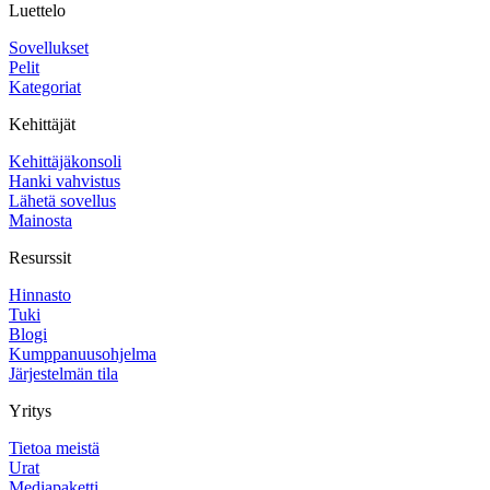
Luettelo
Sovellukset
Pelit
Kategoriat
Kehittäjät
Kehittäjäkonsoli
Hanki vahvistus
Lähetä sovellus
Mainosta
Resurssit
Hinnasto
Tuki
Blogi
Kumppanuusohjelma
Järjestelmän tila
Yritys
Tietoa meistä
Urat
Mediapaketti