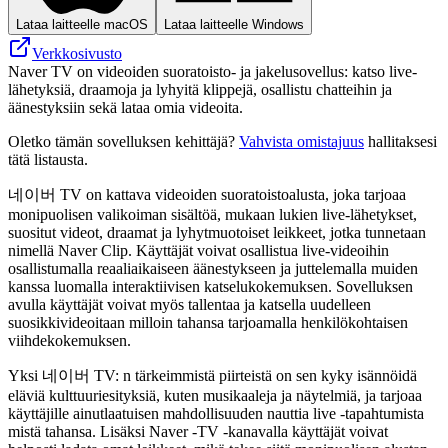
Lataa laitteelle macOS
Lataa laitteelle Windows
Verkkosivusto
Naver TV on videoiden suoratoisto- ja jakelusovellus: katso live-
lähetyksiä, draamoja ja lyhyitä klippejä, osallistu chatteihin ja
äänestyksiin sekä lataa omia videoita.
Oletko tämän sovelluksen kehittäjä?
Vahvista omistajuus
hallitaksesi
tätä listausta.
네이버 TV on kattava videoiden suoratoistoalusta, joka tarjoaa
monipuolisen valikoiman sisältöä, mukaan lukien live-lähetykset,
suositut videot, draamat ja lyhytmuotoiset leikkeet, jotka tunnetaan
nimellä Naver Clip. Käyttäjät voivat osallistua live-videoihin
osallistumalla reaaliaikaiseen äänestykseen ja juttelemalla muiden
kanssa luomalla interaktiivisen katselukokemuksen. Sovelluksen
avulla käyttäjät voivat myös tallentaa ja katsella uudelleen
suosikkivideoitaan milloin tahansa tarjoamalla henkilökohtaisen
viihdekokemuksen.
Yksi 네이버 TV: n tärkeimmistä piirteistä on sen kyky isännöidä
eläviä kulttuuriesityksiä, kuten musikaaleja ja näytelmiä, ja tarjoaa
käyttäjille ainutlaatuisen mahdollisuuden nauttia live -tapahtumista
mistä tahansa. Lisäksi Naver -TV -kanavalla käyttäjät voivat