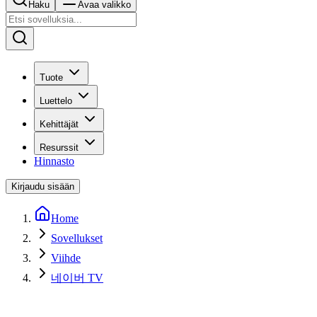
Haku
Avaa valikko
Tuote
Luettelo
Kehittäjät
Resurssit
Hinnasto
Kirjaudu sisään
Home
Sovellukset
Viihde
네이버 TV