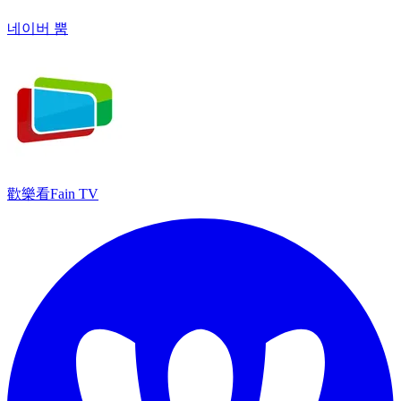
네이버 뿜
歡樂看Fain TV