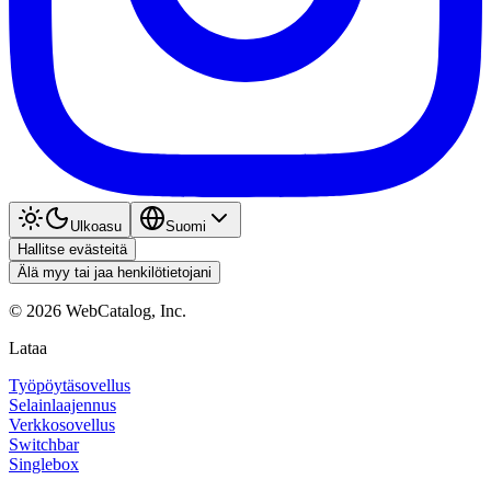
Ulkoasu
Suomi
Hallitse evästeitä
Älä myy tai jaa henkilötietojani
©
2026
WebCatalog, Inc.
Lataa
Työpöytäsovellus
Selainlaajennus
Verkkosovellus
Switchbar
Singlebox