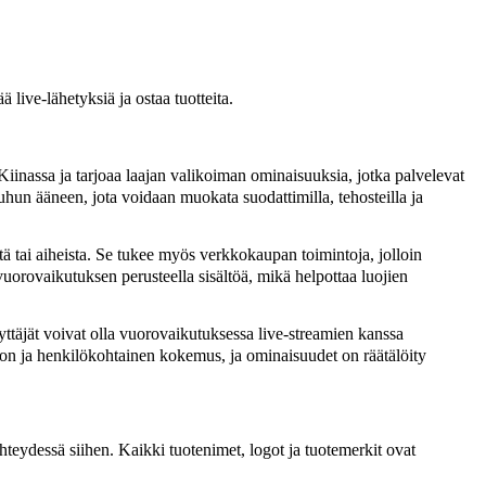
 live‑lähetyksiä ja ostaa tuotteita.
iinassa ja tarjoaa laajan valikoiman ominaisuuksia, jotka palvelevat
muuhun ääneen, jota voidaan muokata suodattimilla, tehosteilla ja
tä tai aiheista. Se tukee myös verkkokaupan toimintoja, jolloin
n vuorovaikutuksen perusteella sisältöä, mikä helpottaa luojien
yttäjät voivat olla vuorovaikutuksessa live-streamien kanssa
ton ja henkilökohtainen kokemus, ja ominaisuudet on räätälöity
teydessä siihen. Kaikki tuotenimet, logot ja tuotemerkit ovat