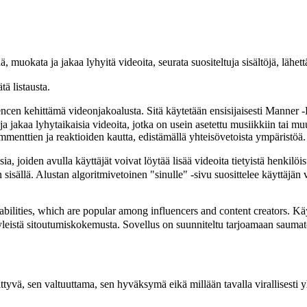
uokata ja jakaa lyhyitä videoita, seurata suositeltuja sisältöjä, lähettää
ätä listausta.
en kehittämä videonjakoalusta. Sitä käytetään ensisijaisesti Manner -K
 ja jakaa lyhytaikaisia ​​videoita, jotka on usein asetettu musiikkiin tai 
mmenttien ja reaktioiden kautta, edistämällä yhteisövetoista ympäristöä.
joiden avulla käyttäjät voivat löytää lisää videoita tietyistä henkilöis
en sisällä. Alustan algoritmivetoinen "sinulle" -sivu suosittelee käyttäjä
pabilities, which are popular among influencers and content creators. Kä
n yleistä sitoutumiskokemusta. Sovellus on suunniteltu tarjoamaan sauma
yvä, sen valtuuttama, sen hyväksymä eikä millään tavalla virallisesti yh