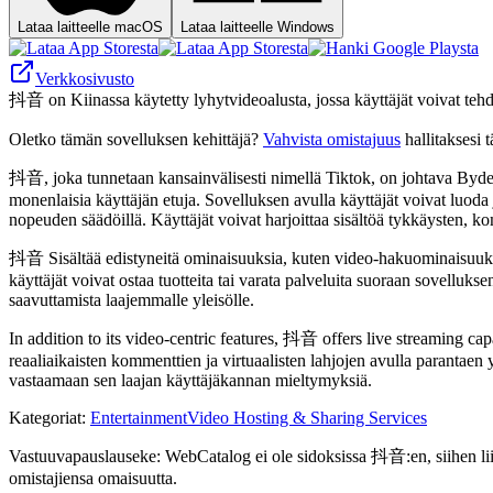
Lataa laitteelle macOS
Lataa laitteelle Windows
Verkkosivusto
抖音 on Kiinassa käytetty lyhytvideoalusta, jossa käyttäjät voivat tehdä, m
Oletko tämän sovelluksen kehittäjä?
Vahvista omistajuus
hallitaksesi t
抖音, joka tunnetaan kansainvälisesti nimellä Tiktok, on johtava Bydenc
monenlaisia ​​käyttäjän etuja. Sovelluksen avulla käyttäjät voivat luoda
nopeuden säädöillä. Käyttäjät voivat harjoittaa sisältöä tykkäysten, ko
抖音 Sisältää edistyneitä ominaisuuksia, kuten video-hakuominaisuuksia, 
käyttäjät voivat ostaa tuotteita tai varata palveluita suoraan sovelluks
saavuttamista laajemmalle yleisölle.
In addition to its video-centric features, 抖音 offers live streaming ca
reaaliaikaisten kommenttien ja virtuaalisten lahjojen avulla parantae
vastaamaan sen laajan käyttäjäkannan mieltymyksiä.
Kategoriat
:
Entertainment
Video Hosting & Sharing Services
Vastuuvapauslauseke: WebCatalog ei ole sidoksissa 抖音:en, siihen liitt
omistajiensa omaisuutta.