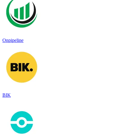
Onpipeline
BIK