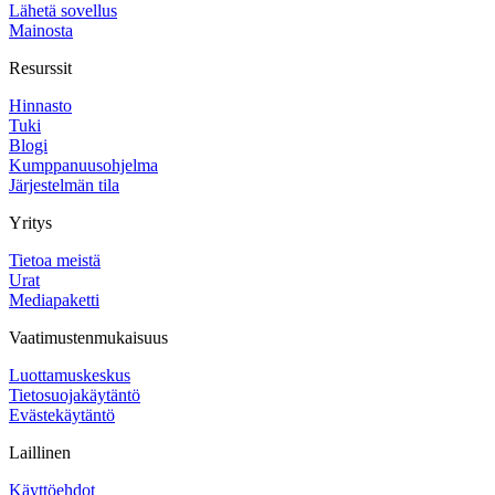
Lähetä sovellus
Mainosta
Resurssit
Hinnasto
Tuki
Blogi
Kumppanuusohjelma
Järjestelmän tila
Yritys
Tietoa meistä
Urat
Mediapaketti
Vaatimustenmukaisuus
Luottamuskeskus
Tietosuojakäytäntö
Evästekäytäntö
Laillinen
Käyttöehdot