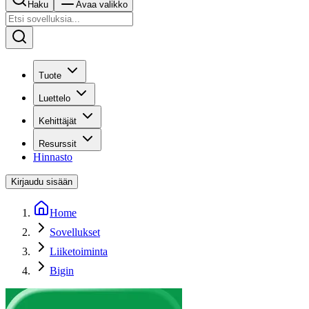
Haku
Avaa valikko
Tuote
Luettelo
Kehittäjät
Resurssit
Hinnasto
Kirjaudu sisään
Home
Sovellukset
Liiketoiminta
Bigin