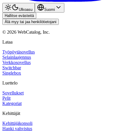
Ulkoasu
Suomi
Hallitse evästeitä
Älä myy tai jaa henkilötietojani
©
2026
WebCatalog, Inc.
Lataa
Työpöytäsovellus
Selainlaajennus
Verkkosovellus
Switchbar
Singlebox
Luettelo
Sovellukset
Pelit
Kategoriat
Kehittäjät
Kehittäjäkonsoli
Hanki vahvistus