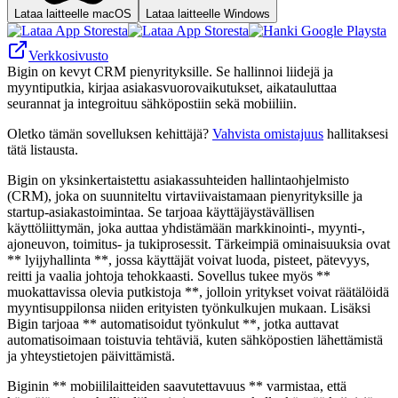
Lataa laitteelle macOS
Lataa laitteelle Windows
Verkkosivusto
Bigin on kevyt CRM pienyrityksille. Se hallinnoi liidejä ja
myyntiputkia, kirjaa asiakasvuorovaikutukset, aikatauluttaa
seurannat ja integroituu sähköpostiin sekä mobiiliin.
Oletko tämän sovelluksen kehittäjä?
Vahvista omistajuus
hallitaksesi
tätä listausta.
Bigin on yksinkertaistettu asiakassuhteiden hallintaohjelmisto
(CRM), joka on suunniteltu virtaviivaistamaan pienyrityksille ja
startup-asiakastoimintaa. Se tarjoaa käyttäjäystävällisen
käyttöliittymän, joka auttaa yhdistämään markkinointi-, myynti-,
ajoneuvon, toimitus- ja tukiprosessit. Tärkeimpiä ominaisuuksia ovat
** lyijyhallinta **, jossa käyttäjät voivat luoda, pisteet, pätevyys,
reitti ja vaalia johtoja tehokkaasti. Sovellus tukee myös **
muokattavissa olevia putkistoja **, jolloin yritykset voivat räätälöidä
myyntisuppilonsa niiden erityisten työnkulkujen mukaan. Lisäksi
Bigin tarjoaa ** automatisoidut työnkulut **, jotka auttavat
automatisoimaan toistuvia tehtäviä, kuten sähköpostien lähettämistä
ja yhteystietojen päivittämistä.
Biginin ** mobiililaitteiden saavutettavuus ** varmistaa, että