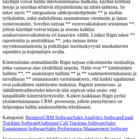
käyttäjät voivat hallita liiketoimintaansa matkalla, käyttää kriittisiä
tietoja ja suorittaa tehtäviä älypuhelimista tai tablet-laitteista. Se
tukee myös ** integraatiota sähköpostiohjelmiin ** ja muihin
työkaluihin, mikä mahdollistaa saumattoman viestinnän ja datan
synkronoinnin. Sovellus tarjoaa ** vuorovaikutuksen seurannan **,
jolloin käyttäjät voivat kirjata ja seurata kaikkia
asiakasvuorovaikutuksia eri kanavien välillä. Lisäksi Bigin tukee **
raportointia ja analytiikkaa **, joka tarjoaa tietoa
myyntisuuntauksista ja putkilinjan suorituskyvystä muokattavien
raporttien ja kojetaulujen avulla.
Kiinteistöalan ammattilaisille Bigin tarjoaa erikoistuneita moduuleja,
jotka vastaavat alan yksilöllisiä tarpeita. Näitä ovat ** kiinteistöjen
hallinta **, ** asiakirjojen hallinta ** ja ** vaatimustenmukaisuus ja
turvallisuus ** ominaisuudet varmistaakseen, että kaikki tapahtumat
ovat paikallisten määräysten mukaisia. Biginin joustavuus- ja
räätälöintivaihtoehdot tekevät siitä sopivan sekä asuin- että
kaupallisille kiinteistöyrityksille. Kaiken kaikkiaan Bigin pyrkii
yksinkertaistamaan CRM -prosesseja, jolloin pienyritysten on
helpompaa hallita asiakassuhteita tehokkaasti.
Kategoriat
:
Business
CRM Software
Sales Analytics Software
Email
Tracking Software
Outbound Call Tracking Software
Sales
Engagement Software
Sales Performance Management Software