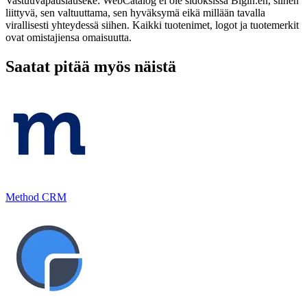
Vastuuvapauslauseke: WebCatalog ei ole sidoksissa Bigin:en, siihen
liittyvä, sen valtuuttama, sen hyväksymä eikä millään tavalla
virallisesti yhteydessä siihen. Kaikki tuotenimet, logot ja tuotemerkit
ovat omistajiensa omaisuutta.
Saatat pitää myös näistä
Method CRM