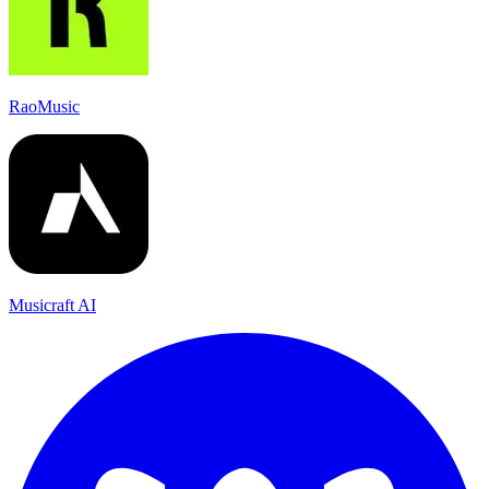
RaoMusic
Musicraft AI