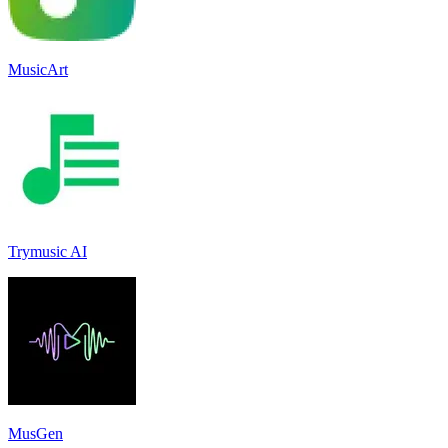
MusicArt
Trymusic AI
MusGen