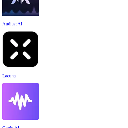
Audjust AI
Lacuna
Coolo AI