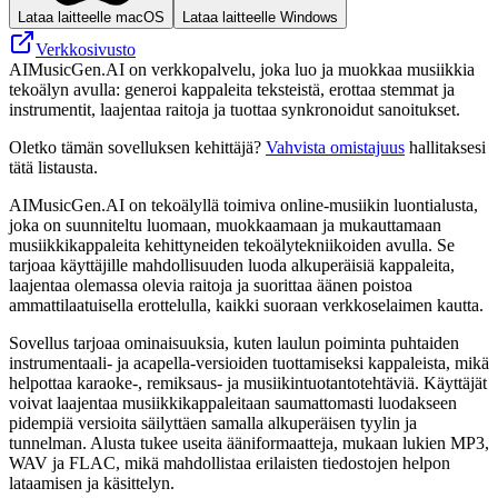
Lataa laitteelle macOS
Lataa laitteelle Windows
Verkkosivusto
AIMusicGen.AI on verkkopalvelu, joka luo ja muokkaa musiikkia
tekoälyn avulla: generoi kappaleita teksteistä, erottaa stemmat ja
instrumentit, laajentaa raitoja ja tuottaa synkronoidut sanoitukset.
Oletko tämän sovelluksen kehittäjä?
Vahvista omistajuus
hallitaksesi
tätä listausta.
AIMusicGen.AI on tekoälyllä toimiva online-musiikin luontialusta,
joka on suunniteltu luomaan, muokkaamaan ja mukauttamaan
musiikkikappaleita kehittyneiden tekoälytekniikoiden avulla. Se
tarjoaa käyttäjille mahdollisuuden luoda alkuperäisiä kappaleita,
laajentaa olemassa olevia raitoja ja suorittaa äänen poistoa
ammattilaatuisella erottelulla, kaikki suoraan verkkoselaimen kautta.
Sovellus tarjoaa ominaisuuksia, kuten laulun poiminta puhtaiden
instrumentaali- ja acapella-versioiden tuottamiseksi kappaleista, mikä
helpottaa karaoke-, remiksaus- ja musiikintuotantotehtäviä. Käyttäjät
voivat laajentaa musiikkikappaleitaan saumattomasti luodakseen
pidempiä versioita säilyttäen samalla alkuperäisen tyylin ja
tunnelman. Alusta tukee useita ääniformaatteja, mukaan lukien MP3,
WAV ja FLAC, mikä mahdollistaa erilaisten tiedostojen helpon
lataamisen ja käsittelyn.