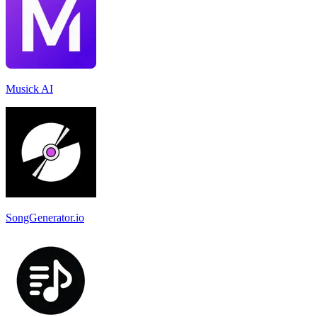
Musick AI
SongGenerator.io