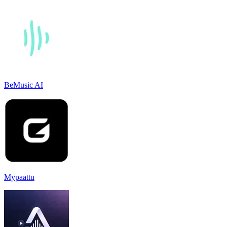
BeMusic AI
Mypaattu