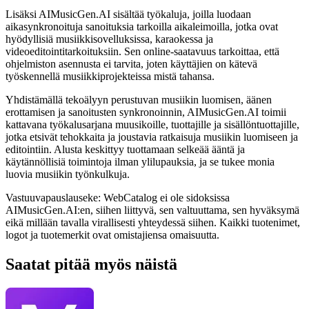
Lisäksi AIMusicGen.AI sisältää työkaluja, joilla luodaan
aikasynkronoituja sanoituksia tarkoilla aikaleimoilla, jotka ovat
hyödyllisiä musiikkisovelluksissa, karaokessa ja
videoeditointitarkoituksiin. Sen online-saatavuus tarkoittaa, että
ohjelmiston asennusta ei tarvita, joten käyttäjien on kätevä
työskennellä musiikkiprojekteissa mistä tahansa.
Yhdistämällä tekoälyyn perustuvan musiikin luomisen, äänen
erottamisen ja sanoitusten synkronoinnin, AIMusicGen.AI toimii
kattavana työkalusarjana muusikoille, tuottajille ja sisällöntuottajille,
jotka etsivät tehokkaita ja joustavia ratkaisuja musiikin luomiseen ja
editointiin. Alusta keskittyy tuottamaan selkeää ääntä ja
käytännöllisiä toimintoja ilman ylilupauksia, ja se tukee monia
luovia musiikin työnkulkuja.
Vastuuvapauslauseke: WebCatalog ei ole sidoksissa
AIMusicGen.AI:en, siihen liittyvä, sen valtuuttama, sen hyväksymä
eikä millään tavalla virallisesti yhteydessä siihen. Kaikki tuotenimet,
logot ja tuotemerkit ovat omistajiensa omaisuutta.
Saatat pitää myös näistä