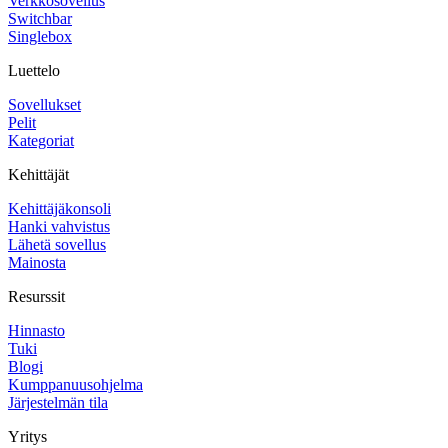
Verkkosovellus
Switchbar
Singlebox
Luettelo
Sovellukset
Pelit
Kategoriat
Kehittäjät
Kehittäjäkonsoli
Hanki vahvistus
Lähetä sovellus
Mainosta
Resurssit
Hinnasto
Tuki
Blogi
Kumppanuusohjelma
Järjestelmän tila
Yritys