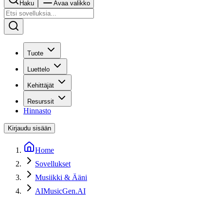
Haku
Avaa valikko
Tuote
Luettelo
Kehittäjät
Resurssit
Hinnasto
Kirjaudu sisään
Home
Sovellukset
Musiikki & Ääni
AIMusicGen.AI