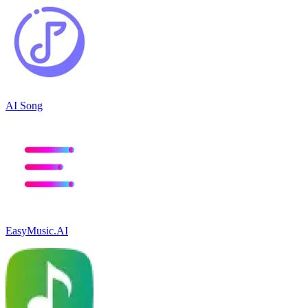
AI Song
EasyMusic.AI