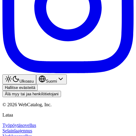
Ulkoasu
Suomi
Hallitse evästeitä
Älä myy tai jaa henkilötietojani
©
2026
WebCatalog, Inc.
Lataa
Työpöytäsovellus
Selainlaajennus