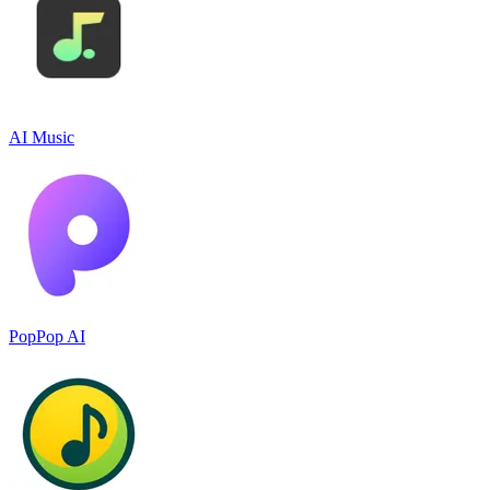
AI Music
PopPop AI