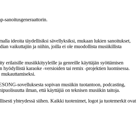
ap-sanoitusgeneraattorin.
a ideoita täydellisiksi sävellyksiksi, mukaan lukien sanoitukset,
an vaikuttajiin ja niihin, joilla ei ole muodollista musiikillista
erilaisille musiikkityyleille ja genreille käyttäjän syöttämisen
on hyödyllistä karaoke -versioiden tai remix -projektien luomisessa.
en mukauttamiseksi.
AKESONG-sovelluksesta sopivan musiikin tuotantoon, podcasting,
uolisuutta ilman, että käyttäjiä on teknisen musiikin taitoja.
isesti yhteydessä siihen. Kaikki tuotenimet, logot ja tuotemerkit ovat