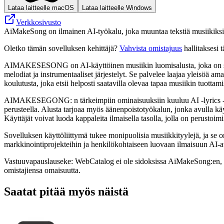
Lataa laitteelle macOS
Lataa laitteelle Windows
Verkkosivusto
AiMakeSong on ilmainen AI-työkalu, joka muuntaa tekstiä musiikiksi tai
Oletko tämän sovelluksen kehittäjä?
Vahvista omistajuus
hallitaksesi t
AIMAKESESONG on AI-käyttöinen musiikin luomisalusta, joka on suunni
melodiat ja instrumentaaliset järjestelyt. Se palvelee laajaa yleisöä amat
koulutusta, joka etsii helposti saatavilla olevaa tapaa musiikin tuottam
AIMAKESEGONG: n tärkeimpiin ominaisuuksiin kuuluu AI -lyrics -generaat
perusteella. Alusta tarjoaa myös äänenpoistotyökalun, jonka avulla käyt
Käyttäjät voivat luoda kappaleita ilmaisella tasolla, jolla on perusto
Sovelluksen käyttöliittymä tukee monipuolisia musiikkityylejä, ja s
markkinointiprojekteihin ja henkilökohtaiseen luovaan ilmaisuun AI-avu
Vastuuvapauslauseke: WebCatalog ei ole sidoksissa AiMakeSong:en, siih
omistajiensa omaisuutta.
Saatat pitää myös näistä