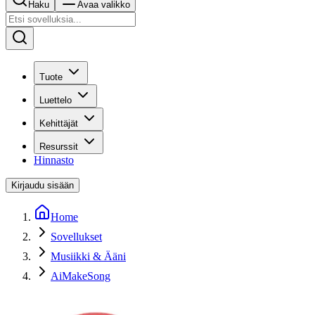
Haku
Avaa valikko
Tuote
Luettelo
Kehittäjät
Resurssit
Hinnasto
Kirjaudu sisään
Home
Sovellukset
Musiikki & Ääni
AiMakeSong