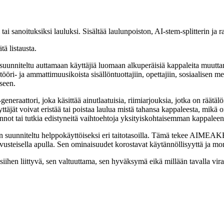
 sanoituksiksi lauluksi. Sisältää laulunpoiston, AI-stem-splitterin ja r
ätä listausta.
teltu auttamaan käyttäjiä luomaan alkuperäisiä kappaleita muuttamall
ööri- ja ammattimuusikoista sisällöntuottajiin, opettajiin, sosiaalisen medi
iseen.
tori, joka käsittää ainutlaatuisia, riimiarjouksia, jotka on räätälöity 
täjät voivat eristää tai poistaa laulua mistä tahansa kappaleesta, mikä 
iminnot tai tutkia edistyneitä vaihtoehtoja yksityiskohtaisemman kappale
e on suunniteltu helppokäyttöiseksi eri taitotasoilla. Tämä tekee AIME
steisella apulla. Sen ominaisuudet korostavat käytännöllisyyttä ja monip
en liittyvä, sen valtuuttama, sen hyväksymä eikä millään tavalla virall