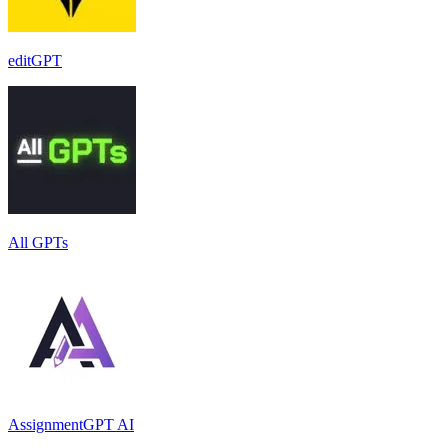
editGPT
All GPTs
AssignmentGPT AI