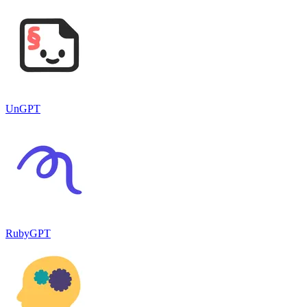
UnGPT
RubyGPT