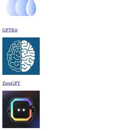
GPTKit
ZeroGPT