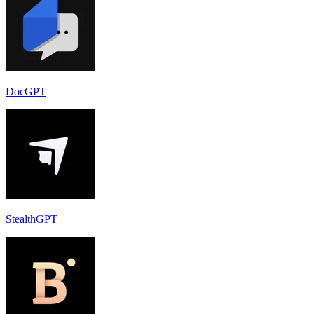
DocGPT
StealthGPT