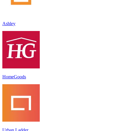
Ashley
HomeGoods
Urban Ladder