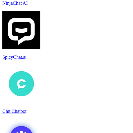
NinjaChat AI
SpicyChat.ai
Chit Chatbot