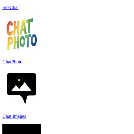
SiteChat
ChatPhoto
Chat Images