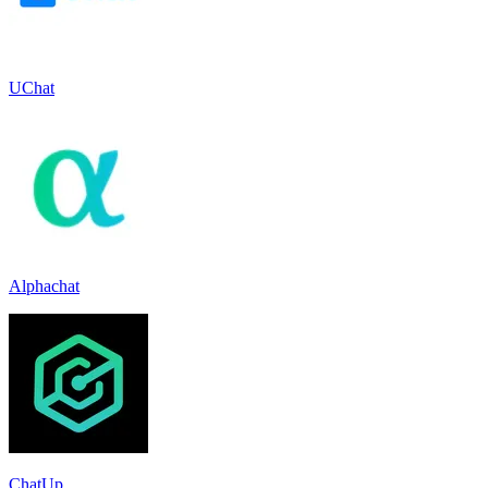
UChat
Alphachat
ChatUp