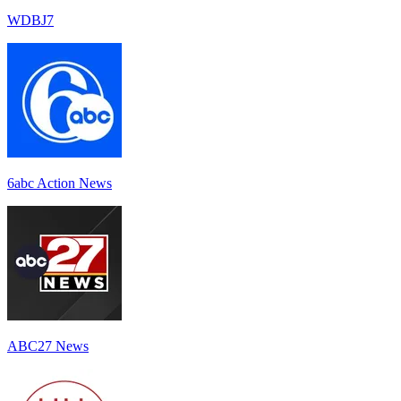
WDBJ7
6abc Action News
ABC27 News