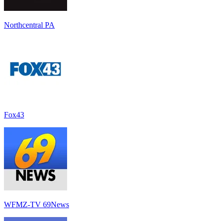
Northcentral PA
Fox43
WFMZ-TV 69News