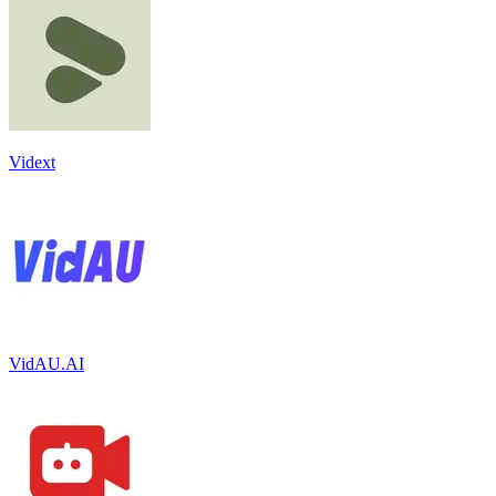
Vidext
VidAU.AI