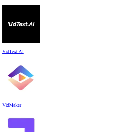
VidText.AI
VidMaker