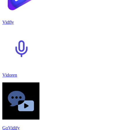
Vidfly
Vidoren
GoVidify