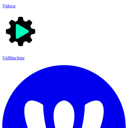
Vidocu
VidMachine