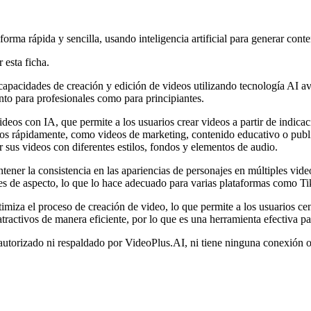
rma rápida y sencilla, usando inteligencia artificial para generar conte
 esta ficha.
capacidades de creación y edición de videos utilizando tecnología AI av
nto para profesionales como para principiantes.
deos con IA, que permite a los usuarios crear videos a partir de indicaci
ivos rápidamente, como videos de marketing, contenido educativo o publi
r sus videos con diferentes estilos, fondos y elementos de audio.
ner la consistencia en las apariencias de personajes en múltiples videos
nes de aspecto, lo que lo hace adecuado para varias plataformas como T
miza el proceso de creación de video, lo que permite a los usuarios cen
atractivos de manera eficiente, por lo que es una herramienta efectiva p
autorizado ni respaldado por VideoPlus.AI, ni tiene ninguna conexión o