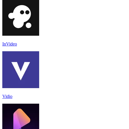
InVideo
Vidio