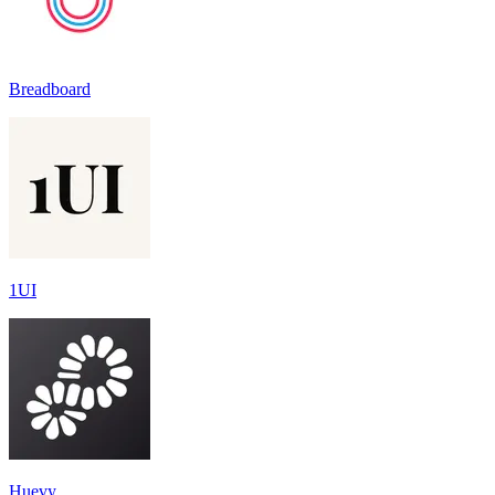
Breadboard
1UI
Huevy