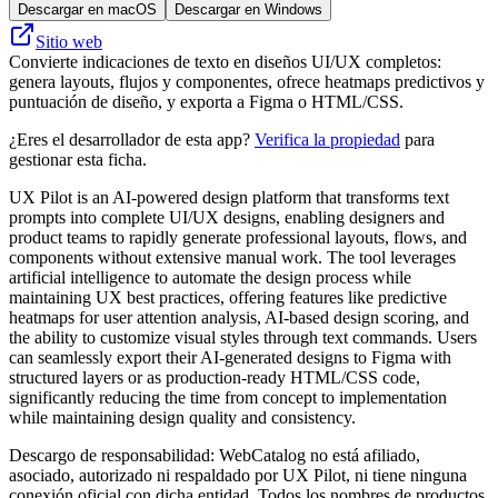
Descargar en macOS
Descargar en Windows
Sitio web
Convierte indicaciones de texto en diseños UI/UX completos:
genera layouts, flujos y componentes, ofrece heatmaps predictivos y
puntuación de diseño, y exporta a Figma o HTML/CSS.
¿Eres el desarrollador de esta app?
Verifica la propiedad
para
gestionar esta ficha.
UX Pilot is an AI-powered design platform that transforms text
prompts into complete UI/UX designs, enabling designers and
product teams to rapidly generate professional layouts, flows, and
components without extensive manual work. The tool leverages
artificial intelligence to automate the design process while
maintaining UX best practices, offering features like predictive
heatmaps for user attention analysis, AI-based design scoring, and
the ability to customize visual styles through text commands. Users
can seamlessly export their AI-generated designs to Figma with
structured layers or as production-ready HTML/CSS code,
significantly reducing the time from concept to implementation
while maintaining design quality and consistency.
Descargo de responsabilidad: WebCatalog no está afiliado,
asociado, autorizado ni respaldado por UX Pilot, ni tiene ninguna
conexión oficial con dicha entidad. Todos los nombres de productos,