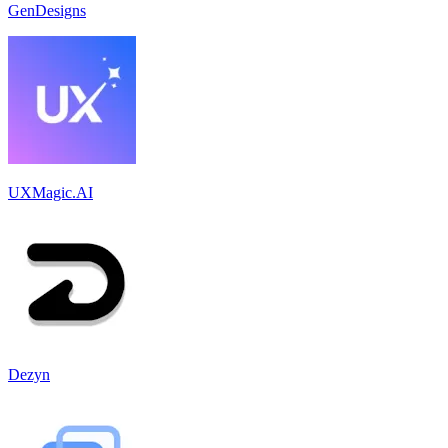
GenDesigns
UXMagic.AI
Dezyn