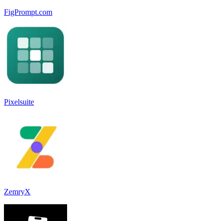
FigPrompt.com
Pixelsuite
ZemryX