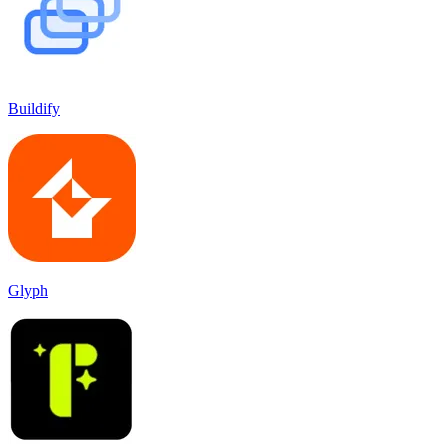
Buildify
Glyph