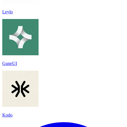
Leylo
GuneUI
Kodo