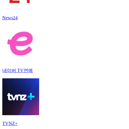
News24
네이버 TV연예
TVNZ+