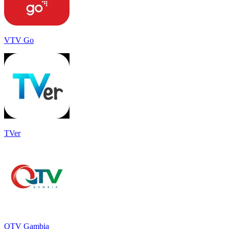
VTV Go
TVer
QTV Gambia