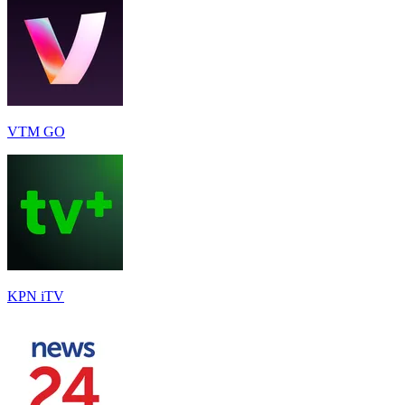
VTM GO
KPN iTV