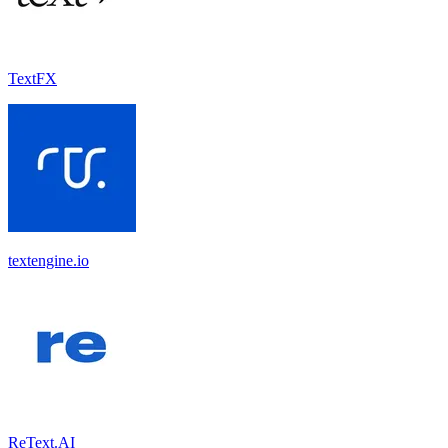
TextFX
textengine.io
ReText.AI