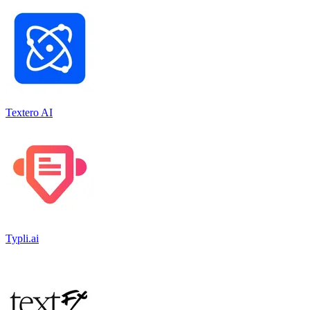
Textero AI
Typli.ai