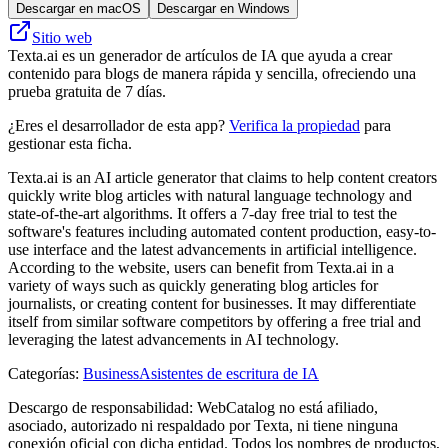
Descargar en macOS
Descargar en Windows
Sitio web
Texta.ai es un generador de artículos de IA que ayuda a crear
contenido para blogs de manera rápida y sencilla, ofreciendo una
prueba gratuita de 7 días.
¿Eres el desarrollador de esta app?
Verifica la propiedad
para
gestionar esta ficha.
Texta.ai is an AI article generator that claims to help content creators
quickly write blog articles with natural language technology and
state-of-the-art algorithms. It offers a 7-day free trial to test the
software's features including automated content production, easy-to-
use interface and the latest advancements in artificial intelligence.
According to the website, users can benefit from Texta.ai in a
variety of ways such as quickly generating blog articles for
journalists, or creating content for businesses. It may differentiate
itself from similar software competitors by offering a free trial and
leveraging the latest advancements in AI technology.
Categorías
:
Business
Asistentes de escritura de IA
Descargo de responsabilidad: WebCatalog no está afiliado,
asociado, autorizado ni respaldado por Texta, ni tiene ninguna
conexión oficial con dicha entidad. Todos los nombres de productos,