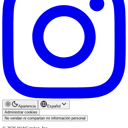
Apariencia
Español
Administrar cookies
No vendan ni compartan mi información personal