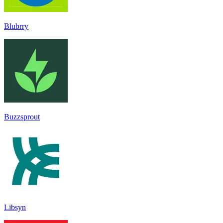
Blubrry
Buzzsprout
Libsyn