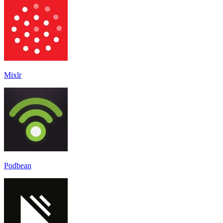
Mixlr
Podbean