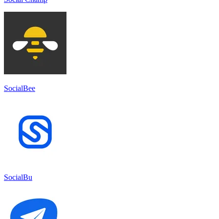
SocialBee
SocialBu