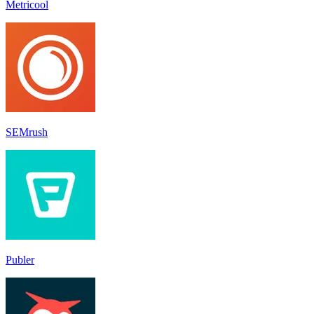
Metricool
SEMrush
Publer