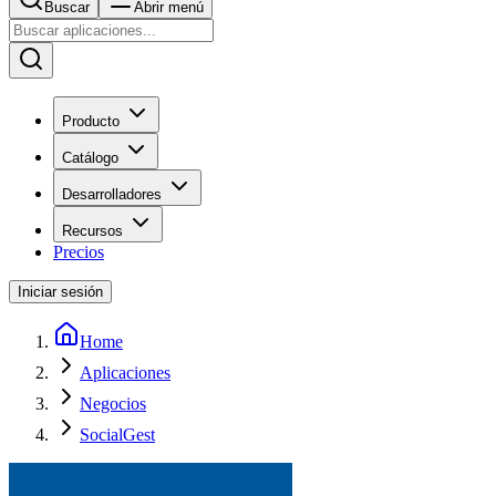
Buscar
Abrir menú
Producto
Catálogo
Desarrolladores
Recursos
Precios
Iniciar sesión
Home
Aplicaciones
Negocios
SocialGest