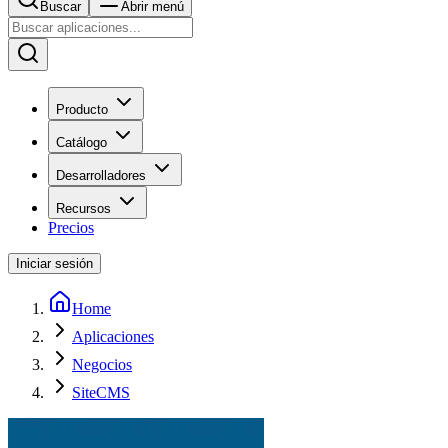
Buscar
Abrir menú
Producto
Catálogo
Desarrolladores
Recursos
Precios
Iniciar sesión
Home
Aplicaciones
Negocios
SiteCMS