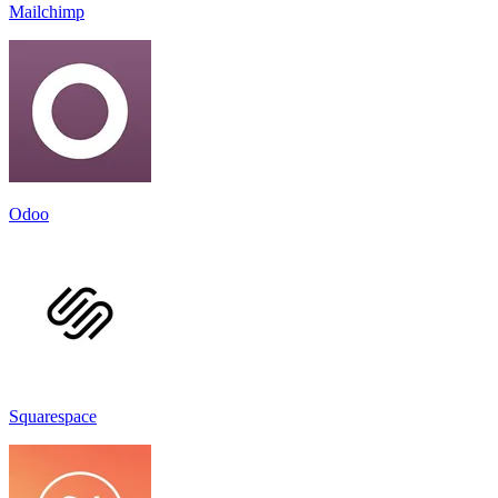
Mailchimp
Odoo
Squarespace