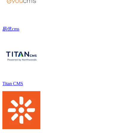
易优cms
Titan CMS