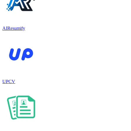
AIResumify
UPCV