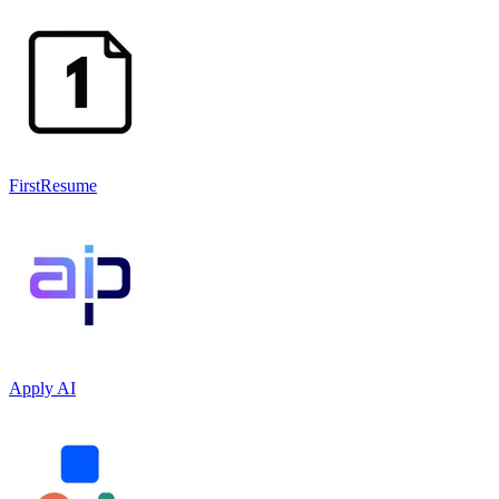
FirstResume
Apply AI