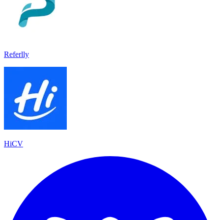
Referlly
HiCV