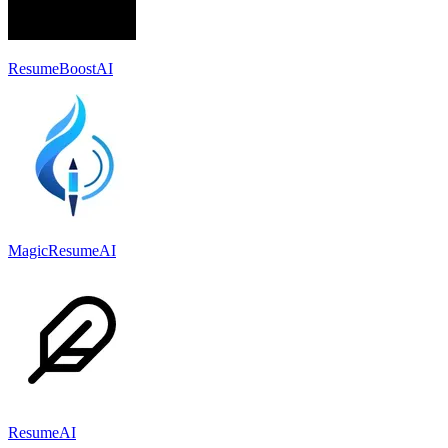
ResumeBoostAI
MagicResumeAI
ResumeAI