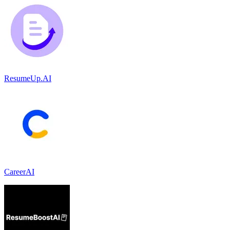
ResumeUp.AI
CareerAI