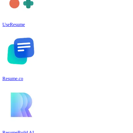
UseResume
Resume.co
ResumeBuild AI