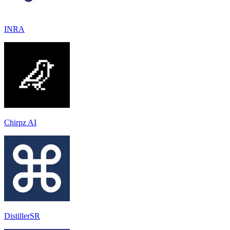
INRA
Chirpz AI
DistillerSR