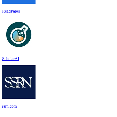
ReadPaper
ScholarAI
ssrn.com