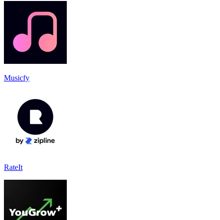
Musicfy
RateIt