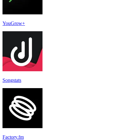
YouGrow+
Songstats
Factory.fm