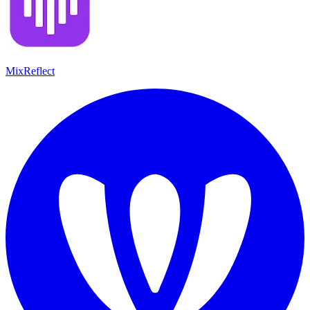
MixReflect