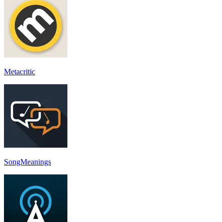
Metacritic
SongMeanings