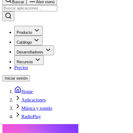
Buscar
Abrir menú
Producto
Catálogo
Desarrolladores
Recursos
Precios
Iniciar sesión
Home
Aplicaciones
Música y sonido
RadioPlay