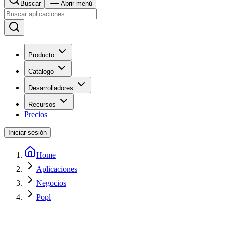
Buscar
Abrir menú
Producto
Catálogo
Desarrolladores
Recursos
Precios
Iniciar sesión
Home
Aplicaciones
Negocios
Popl