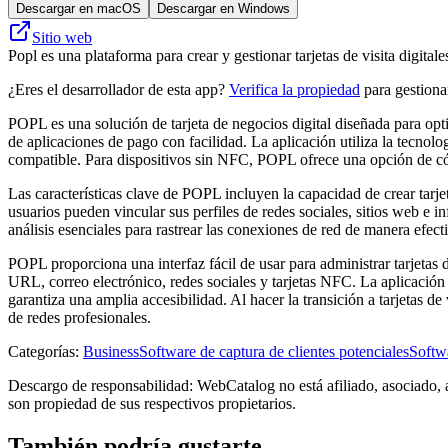
Descargar en macOS
Descargar en Windows
Sitio web
Popl es una plataforma para crear y gestionar tarjetas de visita digital
¿Eres el desarrollador de esta app?
Verifica la propiedad
para gestionar
POPL es una solución de tarjeta de negocios digital diseñada para optim
de aplicaciones de pago con facilidad. La aplicación utiliza la tecnol
compatible. Para dispositivos sin NFC, POPL ofrece una opción de có
Las características clave de POPL incluyen la capacidad de crear tarjet
usuarios pueden vincular sus perfiles de redes sociales, sitios web e
análisis esenciales para rastrear las conexiones de red de manera efect
POPL proporciona una interfaz fácil de usar para administrar tarjetas d
URL, correo electrónico, redes sociales y tarjetas NFC. La aplicación
garantiza una amplia accesibilidad. Al hacer la transición a tarjetas d
de redes profesionales.
Categorías
:
Business
Software de captura de clientes potenciales
Softwa
Descargo de responsabilidad: WebCatalog no está afiliado, asociado, 
son propiedad de sus respectivos propietarios.
También podría gustarte