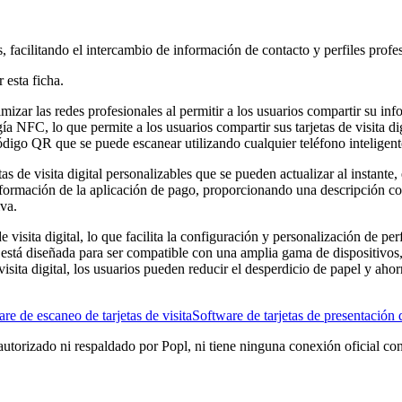
es, facilitando el intercambio de información de contacto y perfiles profe
 esta ficha.
izar las redes profesionales al permitir a los usuarios compartir su info
ogía NFC, lo que permite a los usuarios compartir sus tarjetas de visita 
digo QR que se puede escanear utilizando cualquier teléfono intelige
as de visita digital personalizables que se pueden actualizar al instante,
 información de la aplicación de pago, proporcionando una descripción c
iva.
e visita digital, lo que facilita la configuración y personalización de p
 está diseñada para ser compatible con una amplia gama de dispositivos,
e visita digital, los usuarios pueden reducir el desperdicio de papel y a
re de escaneo de tarjetas de visita
Software de tarjetas de presentación d
autorizado ni respaldado por Popl, ni tiene ninguna conexión oficial co