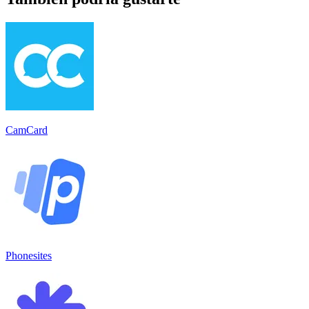
CamCard
Phonesites