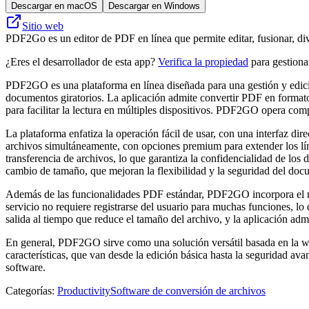
Descargar en macOS
Descargar en Windows
Sitio web
PDF2Go es un editor de PDF en línea que permite editar, fusionar, di
¿Eres el desarrollador de esta app?
Verifica la propiedad
para gestionar
PDF2GO es una plataforma en línea diseñada para una gestión y edició
documentos giratorios. La aplicación admite convertir PDF en forma
para facilitar la lectura en múltiples dispositivos. PDF2GO opera co
La plataforma enfatiza la operación fácil de usar, con una interfaz dir
archivos simultáneamente, con opciones premium para extender los límit
transferencia de archivos, lo que garantiza la confidencialidad de 
cambio de tamaño, que mejoran la flexibilidad y la seguridad del doc
Además de las funcionalidades PDF estándar, PDF2GO incorpora el re
servicio no requiere registrarse del usuario para muchas funciones, l
salida al tiempo que reduce el tamaño del archivo, y la aplicación a
En general, PDF2GO sirve como una solución versátil basada en la we
características, que van desde la edición básica hasta la seguridad av
software.
Categorías
:
Productivity
Software de conversión de archivos