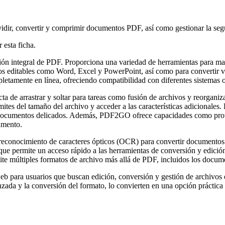
vidir, convertir y comprimir documentos PDF, así como gestionar la seg
 esta ficha.
n integral de PDF. Proporciona una variedad de herramientas para manej
tos editables como Word, Excel y PowerPoint, así como para converti
mpletamente en línea, ofreciendo compatibilidad con diferentes sistema
ecta de arrastrar y soltar para tareas como fusión de archivos y reorgan
es del tamaño del archivo y acceder a las características adicionales. 
los documentos delicados. Además, PDF2GO ofrece capacidades como pro
umento.
conocimiento de caracteres ópticos (OCR) para convertir documentos e
o que permite un acceso rápido a las herramientas de conversión y edici
dmite múltiples formatos de archivo más allá de PDF, incluidos los do
b para usuarios que buscan edición, conversión y gestión de archivos e
anzada y la conversión del formato, lo convierten en una opción práctica