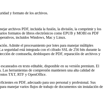
uridad y formato de los archivos.
ar archivos PDF, incluida la fusión, la división, la comprimir y los
r varios formatos de libros electrónicos como EPUB y MOBI en PDF
s operativos, incluidos Windows, Mac y Linux.
ización. Admite el procesamiento por lotes para manejar múltiples
La seguridad está integrada con el cifrado SSL de 256 bits durante la
tección de contraseña, desbloqueo de PDF, reparación de archivos y
scaneados en texto editable, disponible en su versión premium. El
ón. Las herramientas de compresión mantienen una alta calidad de
cumentos TXT, RTF y OpenOffice.
ficientes en PDF, adecuado para uso personal y profesional. Sus
 para manejar varios flujos de trabajo de documentos sin instalación de