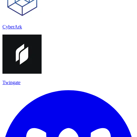
CyberArk
Twingate