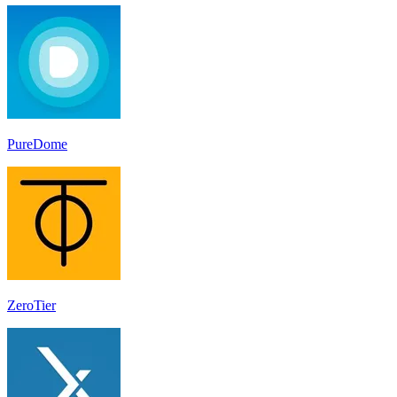
PureDome
ZeroTier