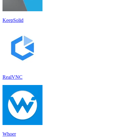
KeepSolid
RealVNC
Whoer