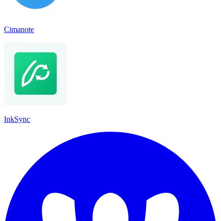
Cimanote
InkSync