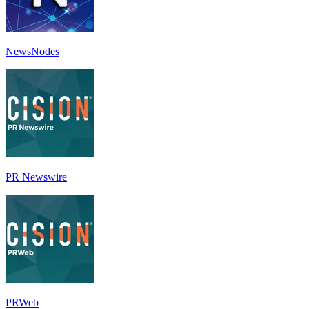
NewsNodes
PR Newswire
PRWeb