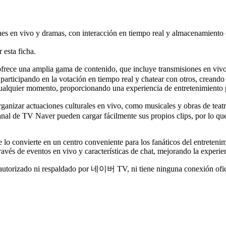
 en vivo y dramas, con interacción en tiempo real y almacenamiento d
 esta ficha.
ce una amplia gama de contenido, que incluye transmisiones en vivo,
participando en la votación en tiempo real y chatear con otros, creando
n cualquier momento, proporcionando una experiencia de entretenimiento 
nizar actuaciones culturales en vivo, como musicales y obras de teatro
nal de TV Naver pueden cargar fácilmente sus propios clips, por lo que
ue lo convierte en un centro conveniente para los fanáticos del entreten
ravés de eventos en vivo y características de chat, mejorando la experie
 autorizado ni respaldado por 네이버 TV, ni tiene ninguna conexión ofici