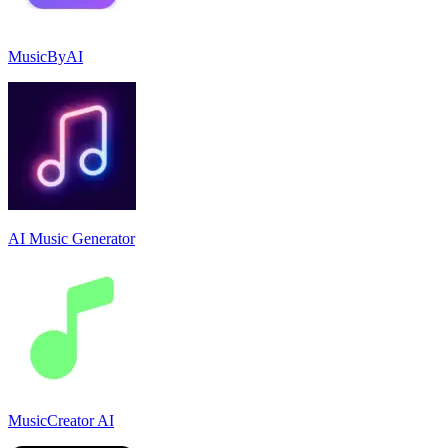
MusicByAI
AI Music Generator
MusicCreator AI