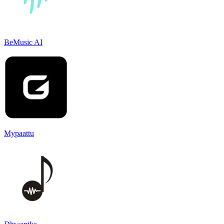
BeMusic AI
Mypaattu