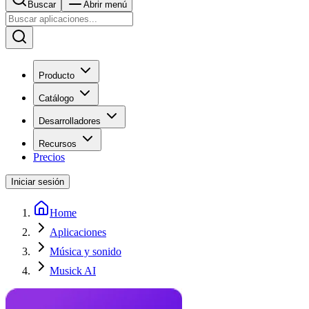
Buscar
Abrir menú
Producto
Catálogo
Desarrolladores
Recursos
Precios
Iniciar sesión
Home
Aplicaciones
Música y sonido
Musick AI