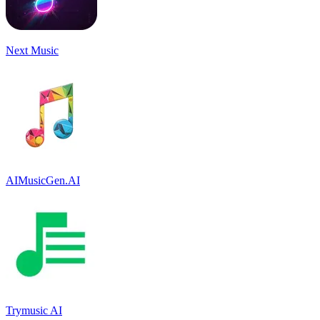
Next Music
AIMusicGen.AI
Trymusic AI