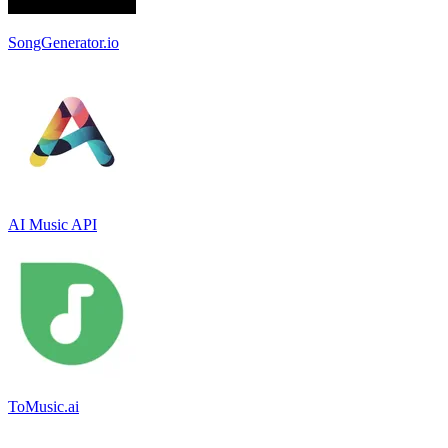
SongGenerator.io
AI Music API
ToMusic.ai