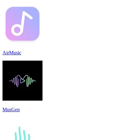
AirMusic
MusGen