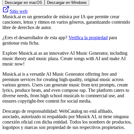
Descargar en macOS
Descargar en Windows
Sitio web
Musick.ai es un generador de música por IA que permite crear
canciones, letras y ritmos en varios géneros, garantizando contenido
libre de derechos de autor.
¿Eres el desarrollador de esta app?
Verifica la propiedad
para
gestionar esta ficha.
Explore Musick.ai as an innovative AI Music Generator, including
music theory and music plaza. Create songs with AI and make AI
music now!
Musick.ai is a versatile AI Music Generator offering free and
premium services for creating high-quality, original music across
various genres. Users can generate music from text prompts, create
lyrics, produce beats, and even compose rap. The platform caters to
diverse needs, from high school musicals to commercial use, and
ensures copyright-free content for social media.
Descargo de responsabilidad: WebCatalog no está afiliado,
asociado, autorizado ni respaldado por Musick AI, ni tiene ninguna
conexión oficial con dicha entidad. Todos los nombres de productos,
logotipos y marcas son propiedad de sus respectivos propietarios.