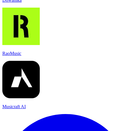
Dhwanika
RaoMusic
Musicraft AI