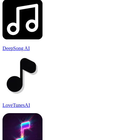
DeepSong AI
LoveTunesAI