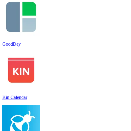
GoodDay
Kin Calendar