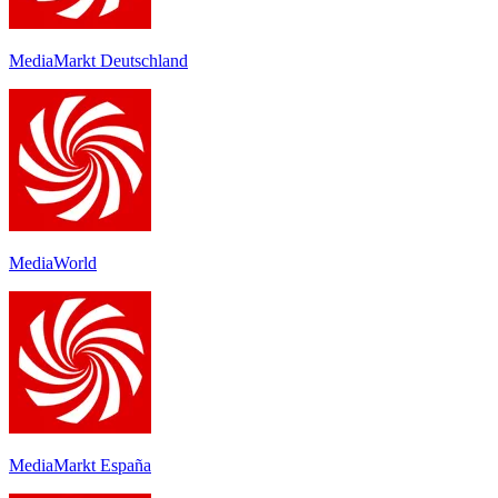
MediaMarkt Deutschland
MediaWorld
MediaMarkt España