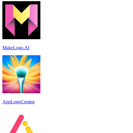
MakeLogo.AI
AppLogoCreator