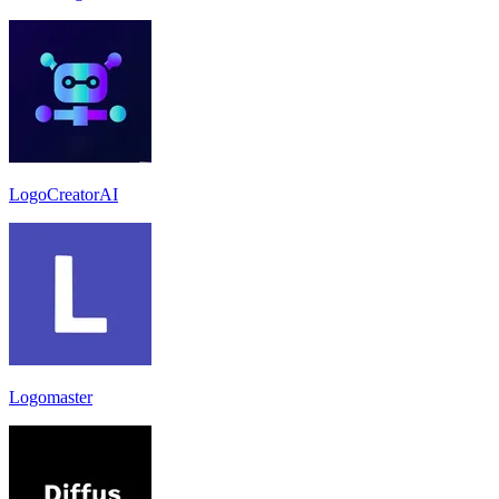
LogoCreatorAI
Logomaster